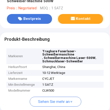
Schweißer-Machine 500W
Preis：Negotiated
MOQ：1 SATZ
Bestpreis
Kontakt
Produkt-Beschreibung
Tragbare Faserlaser-
Schweißermaschine
Markieren
,
,
Schweißermaschine Laser-500W
Schmucklaser-Schweißer
Herkunftsort
Shanghai, China
Lieferzeit
10-12 Werktage
Markenname
CYCJET
Min Bestellmenge
1 SATZ
Modellnummer
CLW500
Sehen Sie mehr an