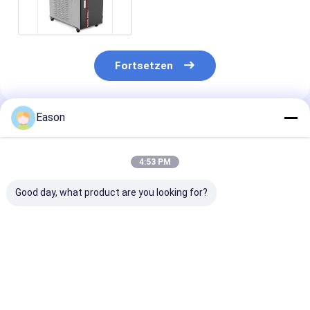
Fortsetzen
Eason
Empfohlene Produkte
4:53 PM
Good day, what product are you looking for?
EDELSTAHL-Laser-
CLW 1000W
Tragbarer
Schweißgerät des
industrieller Laser-
Handfaser-Las
Impuls-2000w Hand
Schweißer-
Schweißer des
Automatic Fiber
Laser-
Laser-Schweißer
Schweißgerät
Bestpreis
Bestpreis
Bestprei