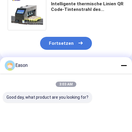
Intelligente thermische Linien QR
Code-Tintenstrahl des
Tintenstrahl-Drucker-1-6, der
Maschine kodiert
Fortsetzen
Eason
Empfohlene Produkte
3:03 AM
Good day, what product are you looking for?
Wellenkarton-
Flexible
CYCJET Plasti
Thermal-
Verpackungen für
25.4mm Therm