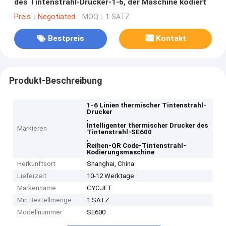
des Tintenstrahl-Drucker-1-6, der Maschine kodiert
Preis：Negotiated
MOQ：1 SATZ
Bestpreis
Kontakt
Produkt-Beschreibung
1-6 Linien thermischer Tintenstrahl-
Drucker
,
Intelligenter thermischer Drucker des
Markieren
Tintenstrahl-SE600
,
Reihen-QR Code-Tintenstrahl-
Kodierungsmaschine
Herkunftsort
Shanghai, China
Lieferzeit
10-12 Werktage
Markenname
CYCJET
Min Bestellmenge
1 SATZ
Modellnummer
SE600