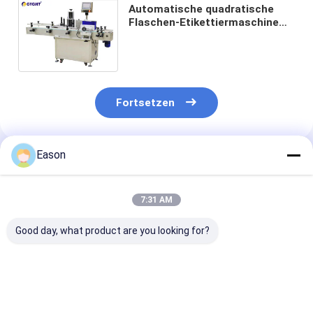
Automatische quadratische
Flaschen-Etikettiermaschine
der Zählungs-Aufkleber-
Etikettiermaschine-CLB 510
Fortsetzen
Eason
Empfohlene Produkte
7:31 AM
Good day, what product are you looking for?
CYCJET-Aufkleber-
CYCJET CLB-512B
CLB-520B Qua
Etikettiermaschine
Selbstetikettiermaschine
Flaschen-