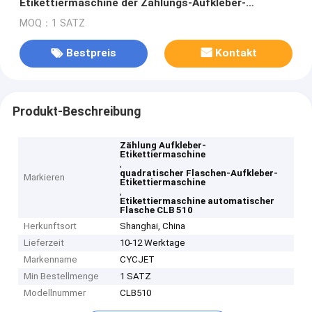
Etikettiermaschine der Zählungs-Aufkleber-
Etikettiermaschine-CLB 510
MOQ：1 SATZ
Bestpreis
Kontakt
Produkt-Beschreibung
Zählung Aufkleber-
Etikettiermaschine
,
quadratischer Flaschen-Aufkleber-
Markieren
Etikettiermaschine
,
Etikettiermaschine automatischer
Flasche CLB 510
Herkunftsort
Shanghai, China
Lieferzeit
10-12 Werktage
Markenname
CYCJET
Min Bestellmenge
1 SATZ
Modellnummer
CLB510