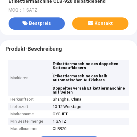
Etikettiermaschine CLB-920 selbstklebend
MOQ：1 SATZ
Bestpreis
Kontakt
Produkt-Beschreibung
Etikettiermaschine des doppelten
Seitenaufklebers
,
Etikettiermaschine des halb
Markieren
automatischen Aufklebers
,
Doppeltes versah Etikettiermaschine
mit Seiten
Herkunftsort
Shanghai, China
Lieferzeit
10-12 Werktage
Markenname
CYCJET
Min Bestellmenge
1 SATZ
Modellnummer
CLB920