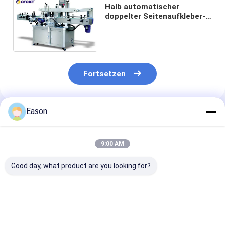
Halb automatischer
doppelter Seitenaufkleber-
Etikettiermaschine CLB-920
selbstklebend
Fortsetzen
Eason
Empfohlene Produkte
9:00 AM
Good day, what product are you looking for?
CYCJET-Aufkleber-
CYCJET CLB-512B
CLB-520B Qua
Etikettiermaschine
Selbstetikettiermaschine
Flaschen-