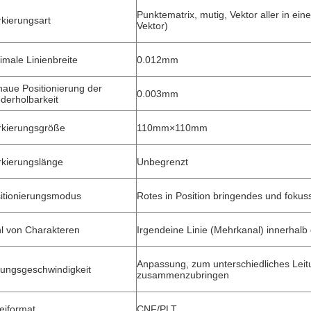
Punktematrix, mutig, Vektor aller in ei
kierungsart
Vektor)
imale Linienbreite
0.012mm
aue Positionierung der
0.003mm
derholbarkeit
kierungsgröße
110mm×110mm
kierungslänge
Unbegrenzt
itionierungsmodus
Rotes in Position bringendes und fokus
l von Charakteren
Irgendeine Linie (Mehrkanal) innerhal
Anpassung, zum unterschiedliches Leit
tungsgeschwindigkeit
zusammenzubringen
eiformat
CNF/PLT