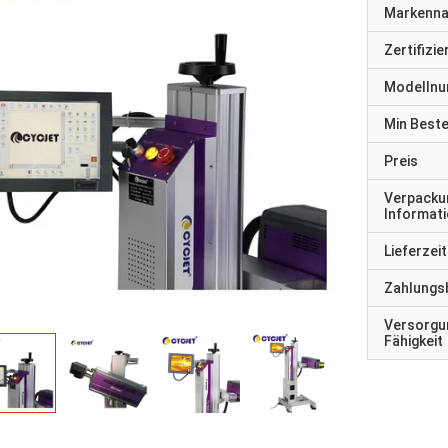
Markenn
Zertifizi
Modelln
Min Best
Preis
Verpacku
Informat
Lieferzeit
Zahlungs
Versorgu
Fähigkeit