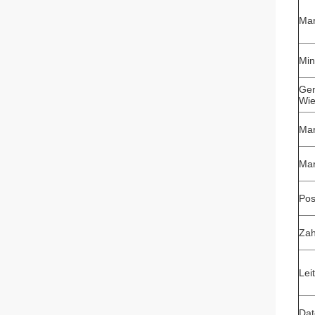
Mar
Min
Gen
Wie
Mar
Mar
Pos
Zah
Lei
Dat