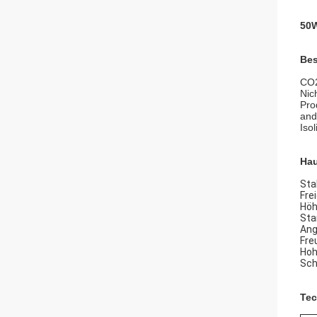
50W
Bes
CO2
Nic
Pro
and
Iso
Ha
Sta
Fre
Höh
Sta
Ang
Fre
Hoh
Sch
Tec