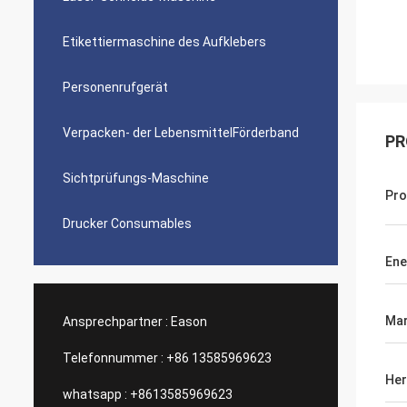
Etikettiermaschine des Aufklebers
Personenrufgerät
Verpacken- der LebensmittelFörderband
PR
Sichtprüfungs-Maschine
Pro
Drucker Consumables
Ene
Mar
Ansprechpartner :
Eason
Telefonnummer :
+86 13585969623
Her
whatsapp :
+8613585969623