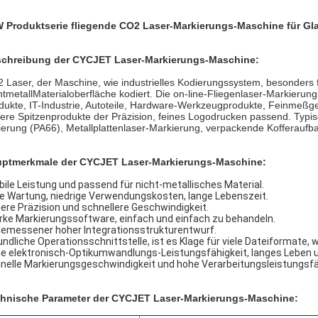
 Produktserie fliegende CO2 Laser-Markierungs-Maschine für Gl
chreibung der CYCJET Laser-Markierungs-Maschine:
 Laser, der Maschine, wie industrielles Kodierungssystem, besonders f
htmetallMaterialoberfläche kodiert. Die on-line-Fliegenlaser-Markierun
dukte, IT-Industrie, Autoteile, Hardware-Werkzeugprodukte, Feinmeßg
ere Spitzenprodukte der Präzision, feines Logodrucken passend. Typi
lierung (PA66), Metallplattenlaser-Markierung, verpackende Kofferaufb
uptmerkmale
der CYCJET Laser-Markierungs-Maschine
:
bile Leistung und passend für nicht-metallisches Material.
ie Wartung, niedrige Verwendungskosten, lange Lebenszeit.
ere Präzision und schnellere Geschwindigkeit.
rke Markierungssoftware, einfach und einfach zu behandeln.
emessener hoher Integrationsstrukturentwurf.
undliche Operationsschnittstelle, ist es Klage für viele Dateiformate, wie 
e elektronisch-Optikumwandlungs-Leistungsfähigkeit, langes Leben 
nelle Markierungsgeschwindigkeit und hohe Verarbeitungsleistungsfä
hnische Parameter der CYCJET Laser-Markierungs-Maschine: