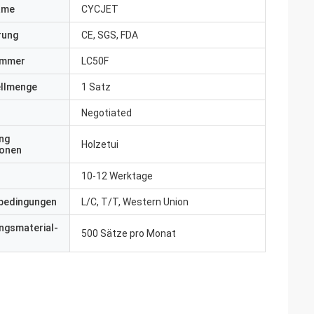
ame
CYCJET
erung
CE, SGS, FDA
ummer
LC50F
ellmenge
1 Satz
Negotiated
ng
Holzetui
ionen
10-12 Werktage
bedingungen
L/C, T/T, Western Union
ngsmaterial-
500 Sätze pro Monat