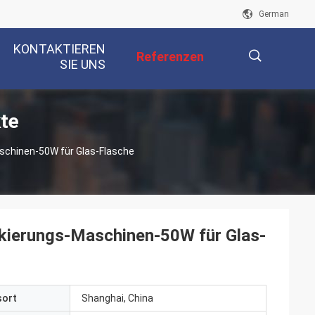
German
KONTAKTIEREN
Referenzen
SIE UNS
te
描
schinen-50W für Glas-Flasche
述
rkierungs-Maschinen-50W für Glas-
sort
Shanghai, China