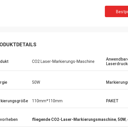
Bestpr
ODUKTDETAILS
Anwendbare
dukt
CO2 Laser-Markierungs-Maschine
Laserdruck
rgie
50W
Markierung
kierungsgröße
110mm*110mm
PAKET
vorheben
fliegende CO2-Laser-Markierungsmaschine
,
50W
,