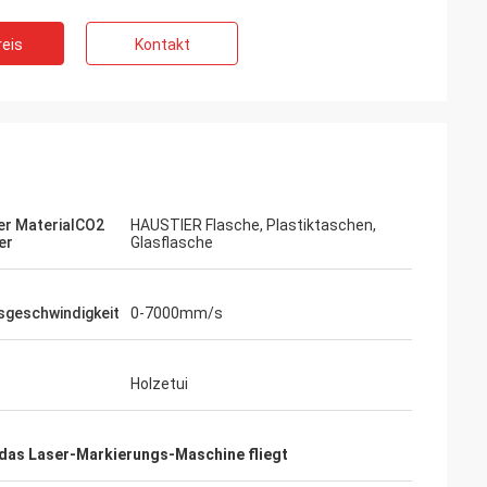
eis
Kontakt
r MaterialCO2
HAUSTIER Flasche, Plastiktaschen,
er
Glasflasche
sgeschwindigkeit
0-7000mm/s
Holzetui
das Laser-Markierungs-Maschine fliegt