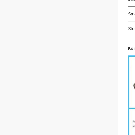
Str
Str
Kom