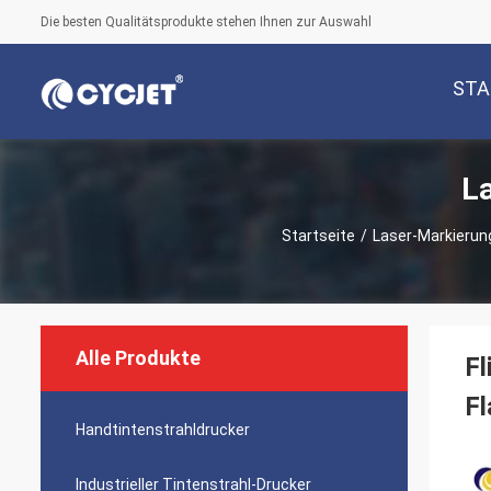
Die besten Qualitätsprodukte stehen Ihnen zur Auswahl
STA
L
Startseite
/
Laser-Markieru
Alle Produkte
Fl
F
Handtintenstrahldrucker
Industrieller Tintenstrahl-Drucker