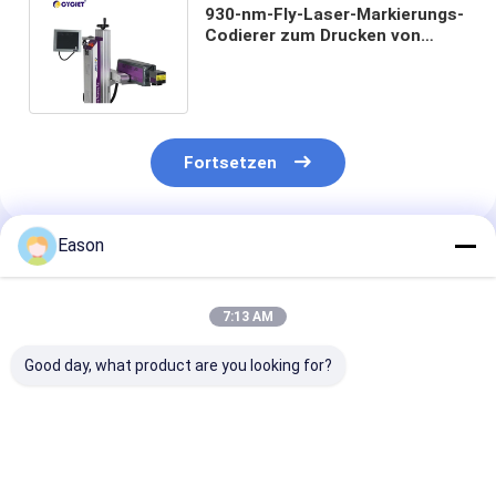
930-nm-Fly-Laser-Markierungs-
Codierer zum Drucken von
Datumsangaben auf
Kunststoff
Fortsetzen
Eason
Empfohlene Produkte
7:13 AM
Good day, what product are you looking for?
Berührungsschirm
CYCJET 5W Fly UV
7000 mm/s Fly
intelligente
Laser
Codiermaschi