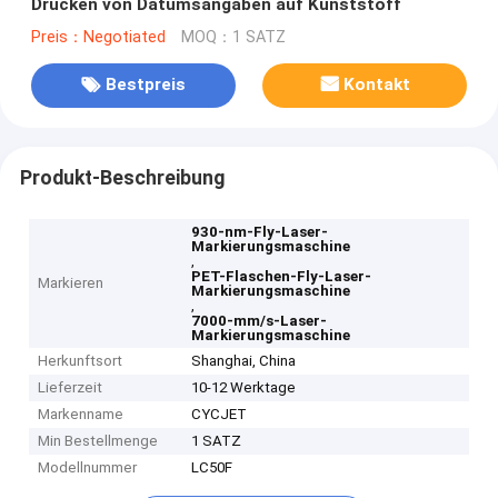
Drucken von Datumsangaben auf Kunststoff
Preis：Negotiated
MOQ：1 SATZ
Bestpreis
Kontakt
Produkt-Beschreibung
930-nm-Fly-Laser-
Markierungsmaschine
,
PET-Flaschen-Fly-Laser-
Markieren
Markierungsmaschine
,
7000-mm/s-Laser-
Markierungsmaschine
Herkunftsort
Shanghai, China
Lieferzeit
10-12 Werktage
Markenname
CYCJET
Min Bestellmenge
1 SATZ
Modellnummer
LC50F