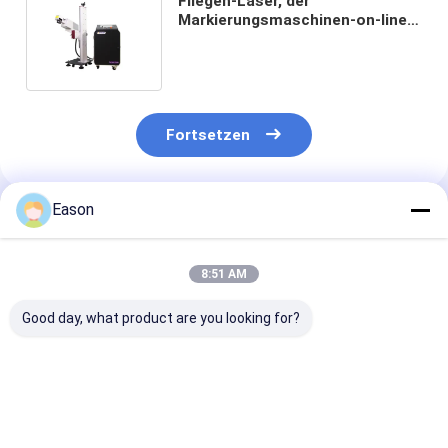
Fliegen-Laser, der
Markierungsmaschinen-on-line-
Drucker-For Medical Packaging-
Drucken graviert
Fortsetzen
Eason
Empfohlene Produkte
8:51 AM
Good day, what product are you looking for?
Berührungsschirm
CYCJET 5W Fly UV
7000 mm/s Fly
intelligente
Laser
Codiermaschi