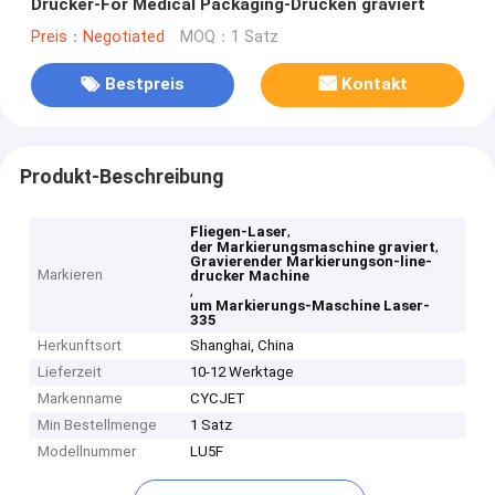
Drucker-For Medical Packaging-Drucken graviert
Preis：Negotiated
MOQ：1 Satz
Bestpreis
Kontakt
Produkt-Beschreibung
,
Fliegen-Laser
,
der Markierungsmaschine graviert
Gravierender Markierungson-line-
Markieren
drucker Machine
,
um Markierungs-Maschine Laser-
335
Herkunftsort
Shanghai, China
Lieferzeit
10-12 Werktage
Markenname
CYCJET
Min Bestellmenge
1 Satz
Modellnummer
LU5F