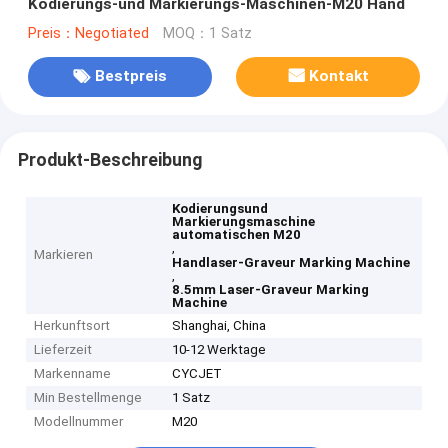
Kodierungs-und Markierungs-Maschinen-M20 Hand
Preis：Negotiated
MOQ：1 Satz
Bestpreis
Kontakt
Produkt-Beschreibung
Kodierungsund
Markierungsmaschine
automatischen M20
,
Markieren
Handlaser-Graveur Marking Machine
,
8.5mm Laser-Graveur Marking
Machine
Herkunftsort
Shanghai, China
Lieferzeit
10-12 Werktage
Markenname
CYCJET
Min Bestellmenge
1 Satz
Modellnummer
M20