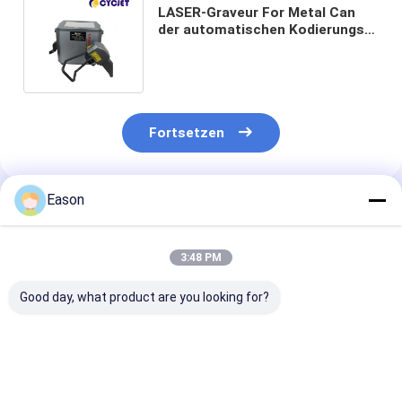
LASER-Graveur For Metal Can
der automatischen Kodierungs-
und Markierungs-Maschinen-M20
Hand
Fortsetzen
Eason
Empfohlene Produkte
3:48 PM
Good day, what product are you looking for?
Touh-Schirm CO2
Kodierungsund
Portierbare
Kodierungsund
Markierungsmaschine
Kodierungs-un