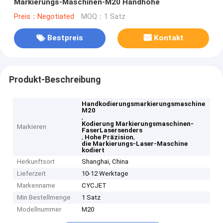
Markierungs-Maschinen-M20 Handhohe
Preis：Negotiated
MOQ：1 Satz
Bestpreis
Kontakt
Produkt-Beschreibung
Handkodierungsmarkierungsmaschine
M20
,
Kodierung Markierungsmaschinen-
Markieren
FaserLasersenders
,
,
Hohe Präzision
die Markierungs-Laser-Maschine
kodiert
Herkunftsort
Shanghai, China
Lieferzeit
10-12 Werktage
Markenname
CYCJET
Min Bestellmenge
1 Satz
Modellnummer
M20