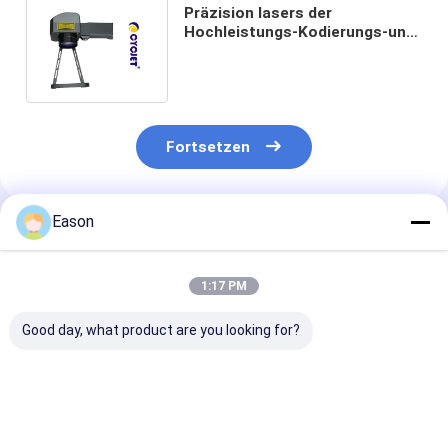
Präzision lasers der
Hochleistungs-Kodierungs-und
Markierungs-Maschinen-M20
Handhohe
Fortsetzen
Eason
Empfohlene Produkte
1:17 PM
Good day, what product are you looking for?
Touh-Schirm CO2
Kodierungsund
Portierbare
Kodierungsund
Markierungsmaschine
Kodierungs-un