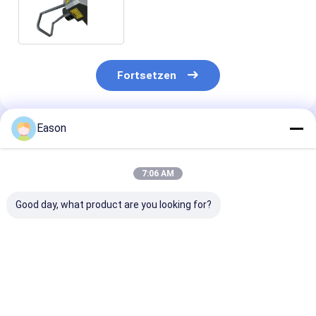
Handlaserdrucker For Tire
Fortsetzen
Eason
Empfohlene Produkte
7:06 AM
Good day, what product are you looking for?
Touh-Schirm CO2
Kodierungsund
Portierbare
Kodierungsund
Markierungsmaschine
Kodierungs-un
Markierungsmaschine
Tischplatten-
Markierungs-
für Craftwork und
CYCJET 30W Lasers
Maschine 50W 