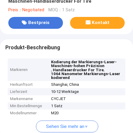
Maschinen-Handlaserdrucker For Tire
Preis：Negotiated
MOQ：1 Satz
Bestpreis
Kontakt
Produkt-Beschreibung
Kodierung der Markierungs-Laser-
Maschinen-hohen Präzision
Markieren
,
,
Handlaserdrucker For Tire
1064 Nanometer Markierungs-Laser
kodierend
Herkunftsort
Shanghai, China
Lieferzeit
10-12 Werktage
Markenname
CYCJET
Min Bestellmenge
1 Satz
Modellnummer
M20
Sehen Sie mehr an