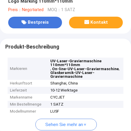
Logo Marking 110mm*110mm
Preis：Negotiated
MOQ：1 SATZ
Bestpreis
Kontakt
Produkt-Beschreibung
UV-Laser-Graviermaschine
110mm*110mm
Markieren
,
,
On-line-UV-Laser-Graviermaschine
Glaskeramik-UV-Laser-
Graviermaschine
Herkunftsort
Shanghai, China
Lieferzeit
10-12 Werktage
Markenname
CYCJET
Min Bestellmenge
1 SATZ
Modellnummer
LU5F
Sehen Sie mehr an