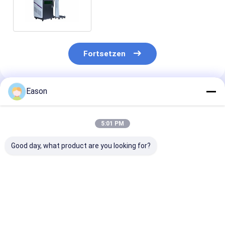
Keramik Logo Marking
110mm*110mm
Fortsetzen
Eason
Empfohlene Produkte
5:01 PM
Good day, what product are you looking for?
Berührungsschirm
CYCJET 5W Fly UV
7000 mm/s Fly
intelligente
Laser
Codiermaschi
Lasermarkierungsausrüstung
Markierungsmaschine
Laser Drucker 
Laserdrucker mit
für farbenfrohe
den Druck auf