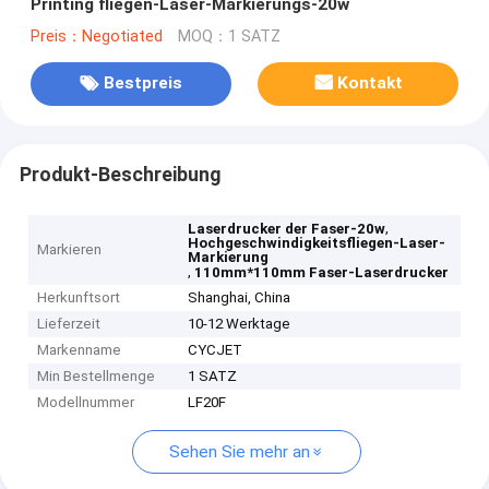
Printing fliegen-Laser-Markierungs-20w
Preis：Negotiated
MOQ：1 SATZ
Bestpreis
Kontakt
Produkt-Beschreibung
,
Laserdrucker der Faser-20w
Hochgeschwindigkeitsfliegen-Laser-
Markieren
Markierung
,
110mm*110mm Faser-Laserdrucker
Herkunftsort
Shanghai, China
Lieferzeit
10-12 Werktage
Markenname
CYCJET
Min Bestellmenge
1 SATZ
Modellnummer
LF20F
Sehen Sie mehr an