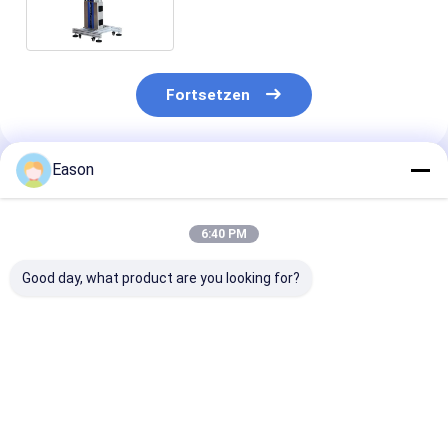
Fortsetzen
Eason
Empfohlene Produkte
6:40 PM
Good day, what product are you looking for?
Berührungsschirm
CYCJET 5W Fly UV
7000 mm/s Fly
intelligente
Laser
Codiermaschi
Lasermarkierungsausrüstung
Markierungsmaschine
Laser Drucker 
Laserdrucker mit
für farbenfrohe
den Druck auf
Förderband
HDPE Flaschenkappe
Bestpreis
Bestpreis
Bestprei