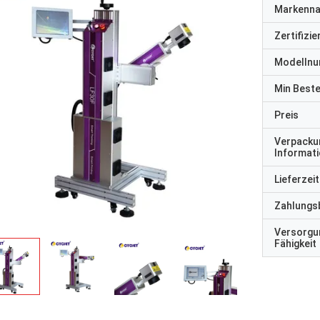
Markenn
Zertifizi
Modelln
Min Best
Preis
Verpacku
Informat
Lieferzeit
Zahlungs
Versorgu
Fähigkeit