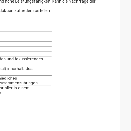
nd hohe Leistungsfähigkeit, kann die Nachfrage der
oduktion zufriedenzustellen.
m
ndes und fokussierendes
nal) innerhalb des
iedliches
t zusammenzubringen
or aller in einem
)