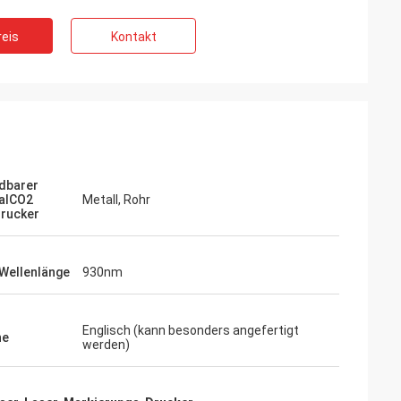
eis
Kontakt
dbarer
alCO2
Metall, Rohr
rucker
Wellenlänge
930nm
Englisch (kann besonders angefertigt
he
werden)