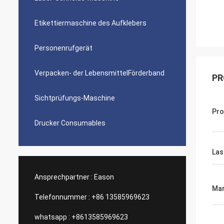
Etikettiermaschine des Aufklebers
Personenrufgerät
Verpacken- der LebensmittelFörderband
PR
Sichtprüfungs-Maschine
Pro
Drucker Consumables
Las
Ansprechpartner :
Eason
Mar
Telefonnummer :
+86 13585969623
whatsapp :
+8613585969623