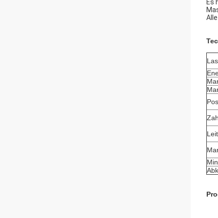
Es 
Mas
All
Tec
Las
Ene
Mar
Mar
Pos
Zah
Lei
Mar
Min
Abk
Pr