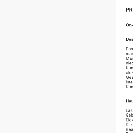
PR
On-
Des
Fas
mar
Mar
nie
Kun
ele
Ges
int
Kun
Hau
Las
Geb
Ele
Die
Bea