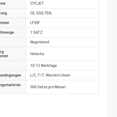
ame
CYCJET
erung
CE, SGS, FDA
ummer
LF30F
ellmenge
1 SATZ
Negotiated
ng
Holzetui
ionen
10-12 Werktage
bedingungen
L/C, T/T, Western Union
ngsmaterial-
500 Sätze pro Monat