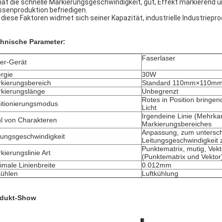
hat die schnelle Markierungsgeschwindigkeit, gut, Effekt markierend u
senproduktion befriedigen.
e diese Faktoren widmet sich seiner Kapazität, industrielle Industriepr
hnische Parameter:
Faserlaser
er-Gerät
rgie
30W
kierungsbereich
Standard 110mm×110m
kierungslänge
Unbegrenzt
Rotes in Position bringe
itionierungsmodus
Licht
Irgendeine Linie (Mehrka
l von Charakteren
Markierungsbereiches
Anpassung, zum untersch
tungsgeschwindigkeit
Leitungsgeschwindigkei
Punktematrix, mutig, Vekt
kierungslinie Art
(Punktematrix und Vektor
imale Linienbreite
0.012mm
ühlen
Luftkühlung
odukt-Show