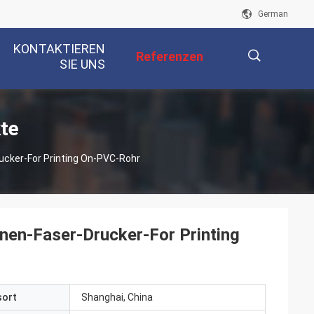
German
KONTAKTIEREN
Referenzen
SIE UNS
描
te
ucker-For Printing On-PVC-Rohr
述
nen-Faser-Drucker-For Printing
sort
Shanghai, China