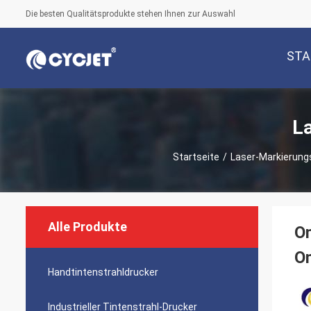
Die besten Qualitätsprodukte stehen Ihnen zur Auswahl
STA
L
Startseite
/
Laser-Markierung
Alle Produkte
On
O
Handtintenstrahldrucker
Industrieller Tintenstrahl-Drucker