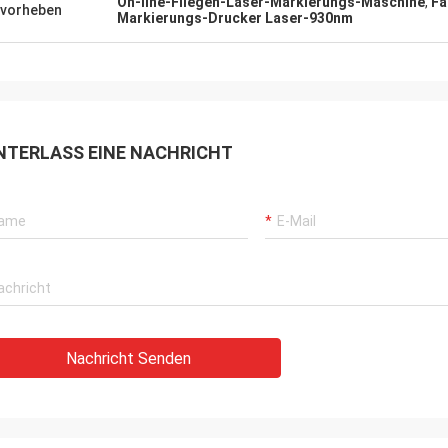
On-line-Fliegen-Laser-Markierungs-Maschine
,
Fa
vorheben
Markierungs-Drucker Laser-930nm
NTERLASS EINE NACHRICHT
Nachricht Senden