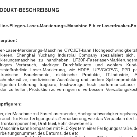
ODUKT-BESCHREIBUNG
line-Fliegen-Laser-Markierungs-Maschine Fibler Laserdrucker-Fo
crption:
er-Laser-Markierungs-Maschine CYCJET-kann Hochgeschwindigkeitsfli
kieren. Shanghai Yuchang Industrial Company spezialisiert sich,
kierungsmaschine zu handhaben. LF30F-Faserlaser-Markierungsm
drigem Verbrauch, niedriger Durchfallquote und wohlem Kunde
ststoffrohrlinie Laser-Markierung, wie HDPE, UPVC/CPVC, PPR pass
ktronische Bauelemente, elektrische Produkte, IT-Industrie, 
chenkzusätze, medizinische Ausrüstung und andere Spitzenprodukte
elligenten Lieferung, tragbare, hochwertige, hoch--performanceLaser
den zu helfen, Produktion zu verringern u. verbessern Verwaltungsko
ptfiguren:
er, der Maschine mit FaserLasersender, Hochgeschwindigkeitsgalvosy
rauch für Flussfertigungsstraßemarkierung, wie das Verpacken der Leb
ktronkomponenten, Drahtseil, Rohr, Gewebe etc.
 Maschine kann kompatibel mit PLC-System einer Fertigungsstraße, 
rbeitungsnummer, des Datums, des etc.