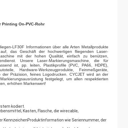
r Printing On-PVC-Rohr
egen-LF30F Informationen über alle Arten Metallprodukte
 auf, das Geschäft der hochwertigen fliegenden Laser-
aschine mit der hohen Qualität, einfach zu benützen,
ndienst. Unsere Laser-Markierungsmaschine, die für
end ist, pp. leiten, Plastikprofile (PVC, PA66, HDPE),
Autoteile, Hardware-Werkzeugprodukte, Feinmeßgeräte,
 der Präzision, feines Logodrucken. CYCJET wird an der
 Markierungsausrüstung festgelegt, um allen respektierten
sten, erhöhen Markenwert!
stem kodiert.
ensmittel, Kasten, Flasche, die wirecable,
der KennzeichenProduktinformation wie Seriennummer, der