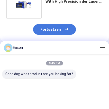
With High Precision der Laser-
Markierungs-Maschinen-D100
Fortsetzen
Eason
Empfohlene Produkte
9:45 PM
Good day, what product are you looking for?
Touh-Schirm CO2
Kodierungsund
Portierbare
Kodierungsund
Markierungsmaschine
Kodierungs-un
Markierungsmaschine
Tischplatten-
Markierungs-