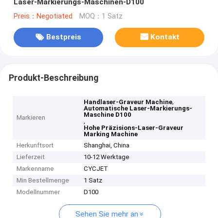
Laser-Markierungs-Maschinen-D100
Preis：Negotiated
MOQ：1 Satz
Bestpreis
Kontakt
Produkt-Beschreibung
,
Handlaser-Graveur Machine
Automatische Laser-Markierungs-
Maschine D100
Markieren
,
Hohe Präzisions-Laser-Graveur
Marking Machine
Herkunftsort
Shanghai, China
Lieferzeit
10-12 Werktage
Markenname
CYCJET
Min Bestellmenge
1 Satz
Modellnummer
D100
Sehen Sie mehr an