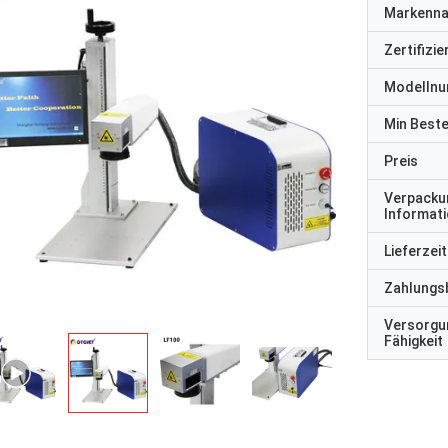
Markenn
Zertifizi
Modelln
Min Best
Preis
Verpacku
Informat
Lieferzeit
Zahlungs
Versorgu
Fähigkeit