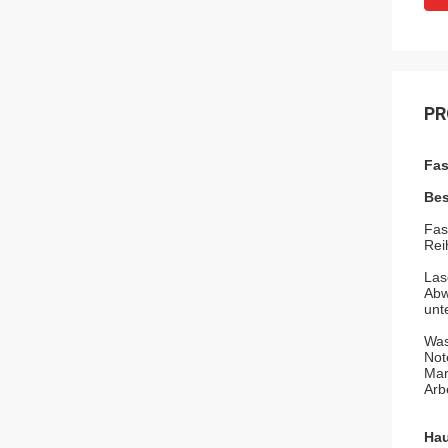
PR
Fas
Bes
Fas
Rei
Las
Abw
unt
Was
Not
Mar
Arb
Hau