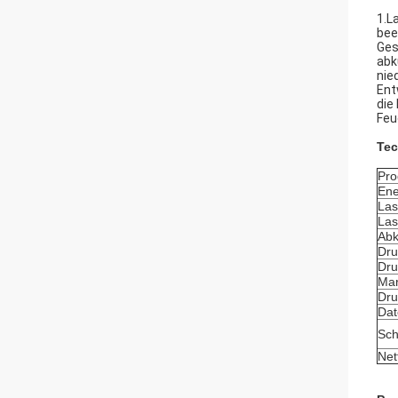
1.L
bee
Ges
abk
nie
Ent
die
Feu
Tec
Pr
Ene
Las
Las
Abk
Dru
Dru
Mar
Dru
Dat
Schr
Net