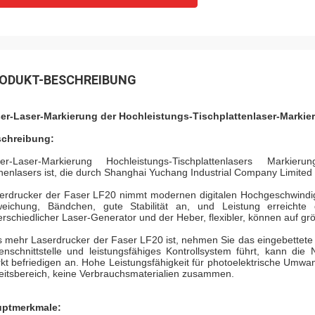
ODUKT-BESCHREIBUNG
er-Laser-Markierung der Hochleistungs-Tischplattenlaser-Marki
chreibung:
er-Laser-Markierung Hochleistungs-Tischplattenlasers Marki
henlasers ist, die durch Shanghai Yuchang Industrial Company Limited 
erdrucker der Faser LF20 nimmt modernen digitalen Hochgeschwindig
eichung, Bändchen, gute Stabilität an, und Leistung erreichte
erschiedlicher Laser-Generator und der Heber, flexibler, können auf g
 mehr Laserdrucker der Faser LF20 ist, nehmen Sie das eingebettete 
enschnittstelle und leistungsfähiges Kontrollsystem führt, kann d
kt befriedigen an. Hohe Leistungsfähigkeit für photoelektrische Umwand
eitsbereich, keine Verbrauchsmaterialien zusammen.
ptmerkmale: