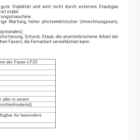
g, gute Stabilität und wird nicht durch externes Staubgas
st stabil.
ierungsmaschine.
drige Wartung, hoher photoelektrischer Umrechnungssatz,
optionales).
rschütterung, Schock, Staub, die ununterbrochene Arbeit der
en Fasern, die Fernarbeit verwirklichen kann
ne der Faser-LF20
 aller in einem
rschiedmaterial)
rfügbar für besonders