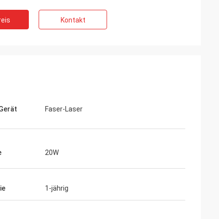
eis
Kontakt
Gerät
Faser-Laser
e
20W
ie
1-jährig