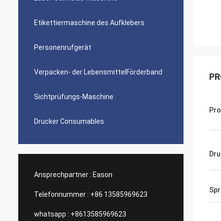
Etikettiermaschine des Aufklebers
Personenrufgerät
Verpacken- der LebensmittelFörderband
PR
Sichtprüfungs-Maschine
Pr
Drucker Consumables
Dru
Ansprechpartner :
Eason
Spr
Telefonnummer :
+86 13585969623
whatsapp :
+8613585969623