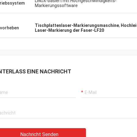
LINUX-basiert mit Hochgeschwindigkeits-
riebssystem
Markierungssoftware
Tischplattenlaser-Markierungsmaschine
,
Hochlei
vorheben
Laser-Markierung der Faser-LF20
NTERLASS EINE NACHRICHT
Nachricht Senden