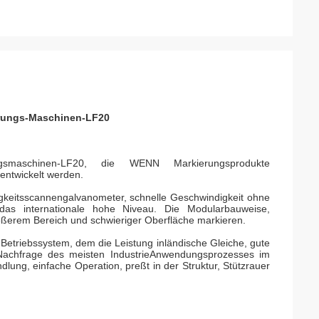
erungs-Maschinen-LF20
erungsmaschinen-LF20, die WENN Markierungsprodukte
entwickelt werden.
keitsscannengalvanometer, schnelle Geschwindigkeit ohne
 das internationale hohe Niveau. Die Modularbauweise,
rößerem Bereich und schwieriger Oberfläche markieren.
Betriebssystem, dem die Leistung inländische Gleiche, gute
ie Nachfrage des meisten IndustrieAnwendungsprozesses im
lung, einfache Operation, preßt in der Struktur, Stützrauer