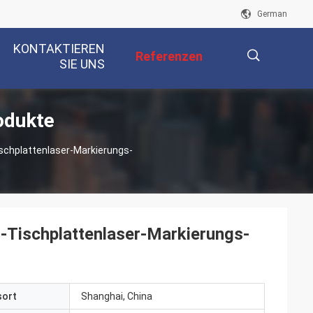
German
KONTAKTIEREN
Referenzen
SIE UNS
odukte
描
schplattenlaser-Markierungs-
述
-Tischplattenlaser-Markierungs-
sort
Shanghai, China