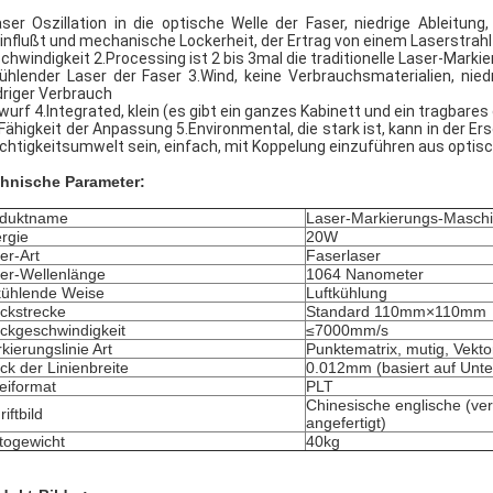
aser Oszillation in die optische Welle der Faser, niedrige Ableitun
influßt und mechanische Lockerheit, der Ertrag von einem Laserstrahl i
chwindigkeit 2.Processing ist 2 bis 3mal die traditionelle Laser-Mark
ühlender Laser der Faser 3.Wind, keine Verbrauchsmaterialien, nie
driger Verbrauch
wurf 4.Integrated, klein (es gibt ein ganzes Kabinett und ein tragbares 
 Fähigkeit der Anpassung 5.Environmental, die stark ist, kann in der E
chtigkeitsumwelt sein, einfach, mit Koppelung einzuführen aus optisch
hnische Parameter:
oduktname
Laser-Markierungs-Maschi
rgie
20W
er-Art
Faserlaser
er-Wellenlänge
1064 Nanometer
ühlende Weise
Luftkühlung
ckstrecke
Standard 110mm×110mm
ckgeschwindigkeit
≤7000mm/s
kierungslinie Art
Punktematrix, mutig, Vektor
ck der Linienbreite
0.012mm (basiert auf Unte
eiformat
PLT
Chinesische englische (ve
iftbild
angefertigt)
togewicht
40kg