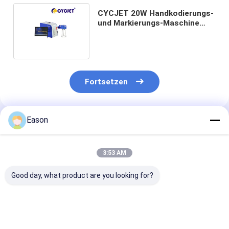
CYCJET 20W Handkodierungs-
und Markierungs-Maschine
D100 für LKW-Reifen-Stich
Fortsetzen
Eason
Empfohlene Produkte
3:53 AM
Good day, what product are you looking for?
Touh-Schirm CO2
Kodierungsund
Portierbare