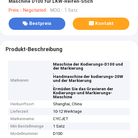
Maschine D100 für LKW-Reifen-Stich
Preis：Negotiated
MOQ：1 Satz
Bestpreis
Kontakt
Produkt-Beschreibung
Maschine der Kodierungs-D100 und
der Markierung
,
Handmaschine der kodierungs-20W
Markieren
und der Markierung
,
Ermüden Sie das Gravieren der
Kodierungs-und Markierungs-
Maschine
Herkunftsort
Shanghai, China
Lieferzeit
10-12 Werktage
Markenname
CYCJET
Min Bestellmenge
1 Satz
Modellnummer
D100