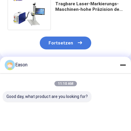
Tragbare Laser-Markierungs-
Maschinen-hohe Präzision der
Faser-LF20 für Stahlblech
Fortsetzen
Eason
Empfohlene Produkte
11:10 AM
Good day, what product are you looking for?
Touh-Schirm CO2
Kodierungsund
Portierbare
Kodierungsund
Markierungsmaschine
Kodierungs-un