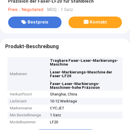
Präzision der Faser-LF20 für Stahlblech
Preis：Negotiated
MOQ：1 Satz
Bestpreis
Kontakt
Produkt-Beschreibung
Tragbare Faser-Laser-Markierungs-
Maschine
,
Laser-Markierungs-Maschine der
Markieren
Faser-LF20
,
Faser-Laser-Markierungs-
Maschinen-hohe Präzision
Herkunftsort
Shanghai, China
Lieferzeit
10-12 Werktage
Markenname
CYCJET
Min Bestellmenge
1 Satz
Modellnummer
LF20