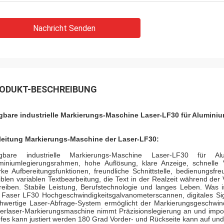
Nachricht Senden
ODUKT-BESCHREIBUNG
gbare industrielle Markierungs-Maschine Laser-LF30 für Aluminiu
leitung
Markierungs-Maschine der Laser-
LF30:
gbare industrielle Markierungs-Maschine Laser-LF30 für A
miniumlegierungsrahmen, hohe Auflösung, klare Anzeige, schnelle Ve
rke Aufbereitungsfunktionen, freundliche Schnittstelle, bedienungs
xiblen variablen Textbearbeitung, die Text in der Realzeit während der
reiben. Stabile Leistung, Berufstechnologie und langes Leben. Was
 Faser LF30 Hochgeschwindigkeitsgalvanometerscannen, digitales Sig
hwertige Laser-Abfrage-System ermöglicht der Markierungsgeschwin
erlaser-Markierungsmaschine nimmt Präzisionslegierung an und import
fes kann justiert werden 180 Grad Vorder- und Rückseite kann auf und 