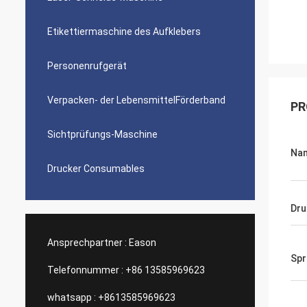
Etikettiermaschine des Aufklebers
Personenrufgerät
Verpacken- der LebensmittelFörderband
PR
Sichtprüfungs-Maschine
Na
Drucker Consumables
Dru
Ansprechpartner :
Eason
Spr
Telefonnummer :
+86 13585969623
whatsapp :
+8613585969623