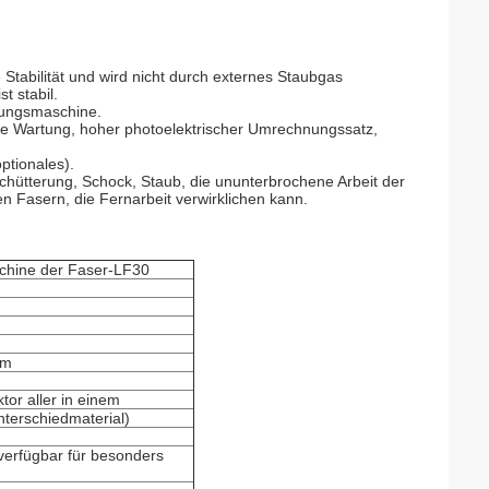
e Stabilität und wird nicht durch externes Staubgas
t stabil.
erungsmaschine.
ige Wartung, hoher photoelektrischer Umrechnungssatz,
ptionales).
rschütterung, Schock, Staub, die ununterbrochene Arbeit der
n Fasern, die Fernarbeit verwirklichen kann.
chine der Faser-LF30
mm
tor aller in einem
terschiedmaterial)
verfügbar für besonders