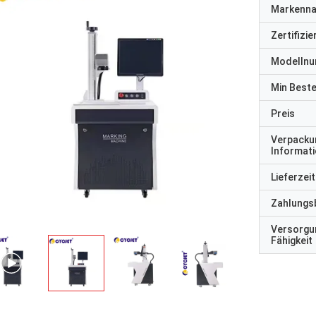
Markenn
Zertifizi
Modelln
Min Best
Preis
Verpacku
Informat
Lieferzeit
Zahlungs
Versorgu
Fähigkeit