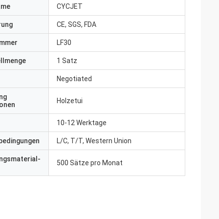
ame
CYCJET
erung
CE, SGS, FDA
ummer
LF30
ellmenge
1 Satz
Negotiated
ng
Holzetui
ionen
10-12 Werktage
bedingungen
L/C, T/T, Western Union
ngsmaterial-
500 Sätze pro Monat