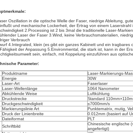
ptmerkmale:
aser Oszillation in die optische Welle der Faser, niedrige Ableitung, gut
influßt und mechanische Lockerheit, der Ertrag von einem Laserstrahl is
chwindigkeit 2.Processing ist 2 bis 3mal die traditionelle Laser-Marki
ühlender Laser der Faser 3.Wind, keine Verbrauchsmaterialien, niedr
driger Verbrauch
wurf 4.Integrated, klein (es gibt ein ganzes Kabinett und ein tragbares o
 Fähigkeit der Anpassung 5.Environmental, die stark ist, kann in der E
chtigkeitsumwelt sein, einfach, mit Koppelung einzuführen aus optische
hnische Parameter:
Produktname
Laser-Markierungs-Mas
Energie
30W
Laser-Art
Faserlaser
Laser-Wellenlänge
1064 Nanometer
Abkühlende Weise
Luftkühlung
Druckstrecke
Standard 110mm×110
Druckgeschwindigkeit
≤7000mm/s
Markierungslinie Art
Punktematrix, mutig, Vek
Druck der Linienbreite
0.012mm (basiert auf Un
Dateiformat
PLT
Chinesische englische (
Schriftbild
angefertigt)