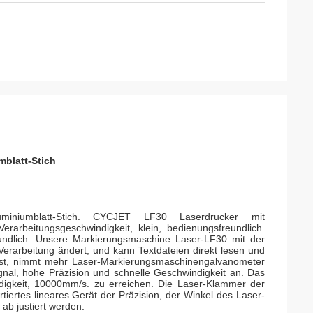
mblatt-Stich
luminiumblatt-Stich. CYCJET LF30 Laserdrucker mit
rarbeitungsgeschwindigkeit, klein, bedienungsfreundlich.
freundlich. Unsere Markierungsmaschine Laser-LF30 mit der
 Verarbeitung ändert, und kann Textdateien direkt lesen und
 ist, nimmt mehr Laser-Markierungsmaschinengalvanometer
nal, hohe Präzision und schnelle Geschwindigkeit an. Das
digkeit, 10000mm/s. zu erreichen. Die Laser-Klammer der
iertes lineares Gerät der Präzision, der Winkel des Laser-
ab justiert werden.