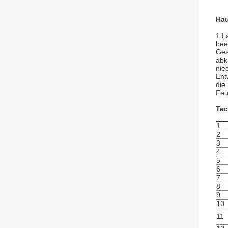
Hau
1.L
bee
Ges
abk
nie
Ent
die
Feu
Tec
1
2
3
4
5
6
7
8
9
10
11