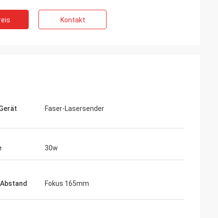
eis
Kontakt
Gerät
Faser-Lasersender
e
30w
-Abstand
Fokus 165mm