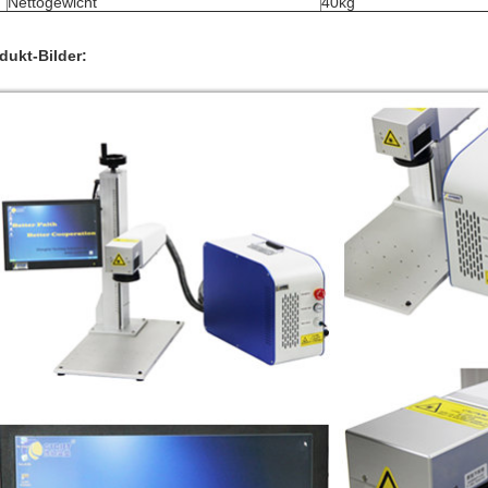
Nettogewicht
40kg
dukt-Bilder: