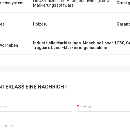
LINUX-basiert mit Hochgeschwindigkeits-
riebssystem
Druck
Markierungssoftware
et
Holzetui
Garant
Industrielle Markierungs-Maschine Laser-LF30
,
G
vorheben
tragbare Laser-Markierungsmaschine
NTERLASS EINE NACHRICHT