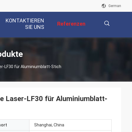
German
KONTAKTIEREN
Referenzen
SIE UNS
描
odukte
er-LF30 für Aluminiumblatt-Stich
述
e Laser-LF30 für Aluminiumblatt-
sort
Shanghai, China