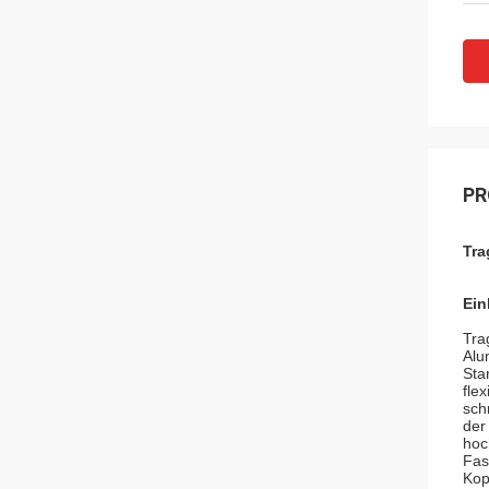
PR
Tra
Ein
Tra
Alu
Sta
fle
sch
der
hoc
Fas
Kop