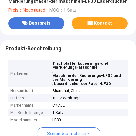
Markierungsfaser-der maschinen-LF30 Laserdrucker
Preis：Negotiated
MOQ：1 Satz
Bestpreis
Kontakt
Produkt-Beschreibung
Tischplattenkodierungs-und
Markierungs-Maschine
,
Markieren
Maschine der Kodierungs-LF30 und
der Markierung
,
Laserdrucker der Faser-LF30
Herkunftsort
Shanghai, China
Lieferzeit
10-12 Werktage
Markenname
CYCJET
Min Bestellmenge
1 Satz
Modellnummer
LF30
Sehen Sie mehr an