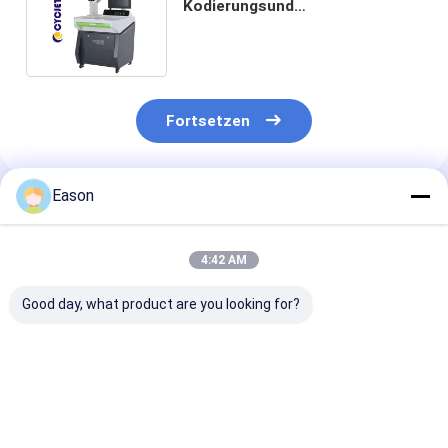
Kodierungsund
Markierungsfaser-der
maschinen-LF30 Laserdrucker
Fortsetzen
Eason
Empfohlene Produkte
4:42 AM
Good day, what product are you looking for?
Touh-Schirm CO2
Kodierungsund
Portierbare
Kodierungsund
Markierungsmaschine
Kodierungs-un
Markierungsmaschine
Tischplatten-
Markierungs-