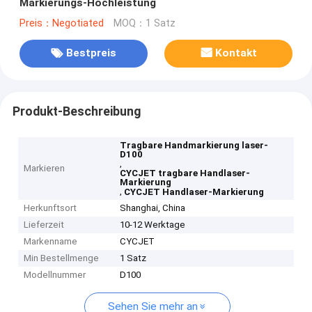
Markierungs-Hochleistung
Preis：Negotiated
MOQ：1 Satz
Bestpreis
Kontakt
Produkt-Beschreibung
Tragbare Handmarkierung laser-
D100
,
Markieren
CYCJET tragbare Handlaser-
Markierung
,
CYCJET Handlaser-Markierung
Herkunftsort
Shanghai, China
Lieferzeit
10-12 Werktage
Markenname
CYCJET
Min Bestellmenge
1 Satz
Modellnummer
D100
Sehen Sie mehr an