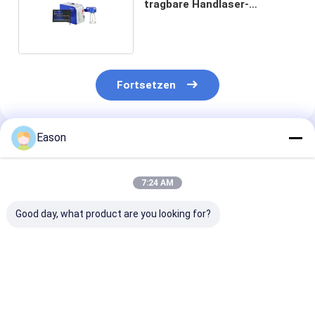
tragbare Handlaser-
Markierungs-Hochleistung
Fortsetzen
Eason
Empfohlene Produkte
7:24 AM
Good day, what product are you looking for?
Touh-Schirm CO2
Kodierungsund
Portierbare
Kodierungsund
Markierungsmaschine
Kodierungs-un
Markierungsmaschine
Tischplatten-
Markierungs-