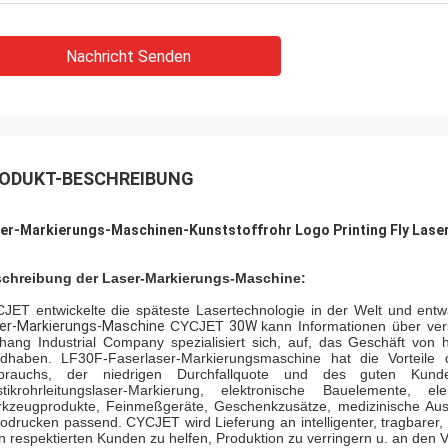
Nachricht Senden
ODUKT-BESCHREIBUNG
er-Markierungs-Maschinen-Kunststoffrohr Logo Printing Fly Laser
chreibung der Laser-Markierungs-Maschine:
JET entwickelte die späteste Lasertechnologie in der Welt und entw
er-Markierungs-Maschine
CYCJET
30W
kann Informationen über ver
hang Industrial Company spezialisiert sich, auf, das Geschäft von
dhaben. LF30F-Faserlaser-Markierungsmaschine hat die Vorteile d
brauchs, der niedrigen Durchfallquote und des guten Kunden
stikrohrleitungslaser-Markierung, elektronische Bauelemente, el
kzeugprodukte, Feinmeßgeräte, Geschenkzusätze, medizinische Ausr
odrucken passend. CYCJET wird Lieferung an intelligenter, tragbarer
en respektierten Kunden zu helfen, Produktion zu verringern u. an den