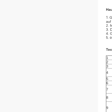
Hau
1.
G
auf
2. 
3. 
4. 
5.
o
Tec
1
2
3
4
5
6
7
8
9