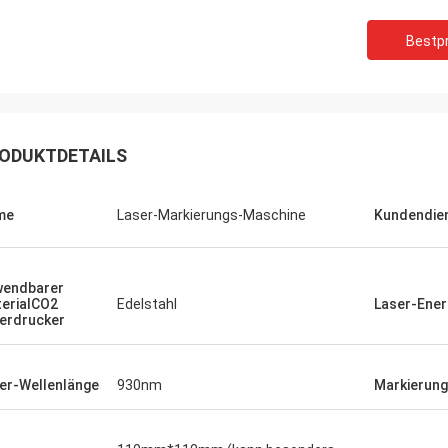
Bestpr
ODUKTDETAILS
me
Laser-Markierungs-Maschine
Kundendie
endbarer
erialCO2
Edelstahl
Laser-Ener
erdrucker
er-Wellenlänge
930nm
Markierung