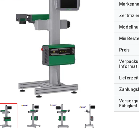
Markenn
Zertifizi
Modelln
Min Best
Preis
Verpacku
Informat
Lieferzeit
Zahlungs
Versorgu
Fähigkeit