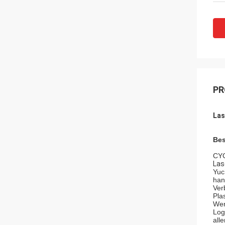
PR
Las
Bes
CYC
Las
Yuc
han
Ver
Pla
Wer
Log
all