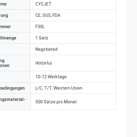
ame
CYCJET
erung
CE, SGS, FDA
ummer
F30L
ellmenge
1 Satz
Negotiated
ng
Holzetui
ionen
10-12 Werktage
bedingungen
L/C, T/T, Western Union
ngsmaterial-
500 Sätze pro Monat