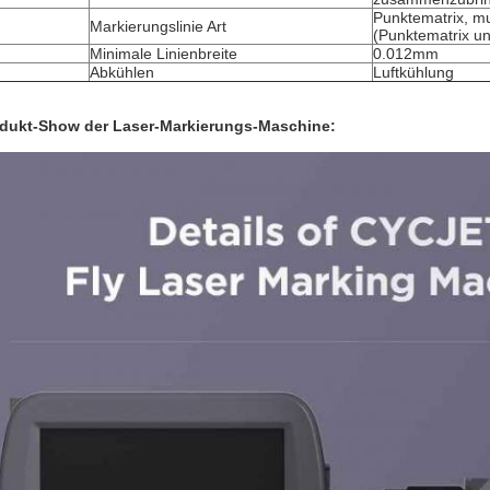
Punktematrix, mut
Markierungslinie Art
(Punktematrix un
Minimale Linienbreite
0.012mm
Abkühlen
Luftkühlung
dukt-Show der Laser-Markierungs-Maschine: