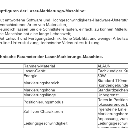
ptfiguren der Laser-Markierungs-Maschine:
ut entworfene Software und Hochgeschwindigkeits-Hardware-Unterstütz
 verschiedenen Arten von Materialien;
freundlich lassen Sie die Schnittstelle laufen, einfach, zu können Mittei
Die Maschine hat eine lange Lebenszeit;
Gut Entwurf und Fertigungstechnik, hohe Stabilität und weniger Arbeitsau
n-line-Unterstützung, technische Videounterstützung
.
hnische Parameter der Laser-Markierungs-Maschine:
Rahmen-Material
ALAUN
Laser-Gerät
Fachkundiger Kun
Energie
30W
Standard 110m
Markierungsbereich
(kundengebunde
Markierungshöhe
Standardzeiche
Markierungslänge
Unbegrenzt
Rotes in Positio
Positionierungsmodus
fokussierendes L
Irgendeine Linie
Zahl von Charakteren
Markierungsbere
Anpassung, zum 
Leitungsgeschwindigkeit
Leitungsgeschwi
zusammenzubri