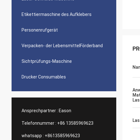
Etikettiermaschine des Aufklebers
Personenrufgerät
Verpacken- der LebensmittelFörderband
PR
Sichtprüfungs-Maschine
Na
Drucker Consumables
Anw
Mat
Las
Ansprechpartner :
Eason
Las
Telefonnummer :
+86 13585969623
whatsapp :
+8613585969623