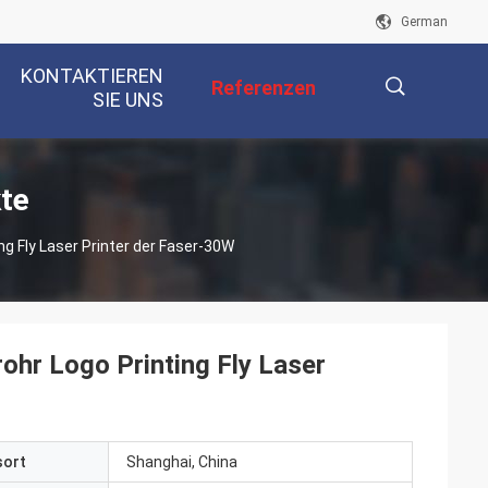
German
KONTAKTIEREN
Referenzen
SIE UNS
描
te
g Fly Laser Printer der Faser-30W
述
hr Logo Printing Fly Laser
sort
Shanghai, China