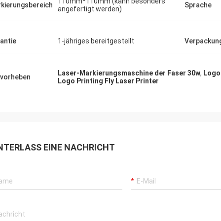
110mm*110mm (kann besonders
kierungsbereich
Sprache
angefertigt werden)
antie
1-jähriges bereitgestellt
Verpackun
Laser-Markierungsmaschine der Faser 30w
,
Logo 
vorheben
Logo Printing Fly Laser Printer
NTERLASS EINE NACHRICHT