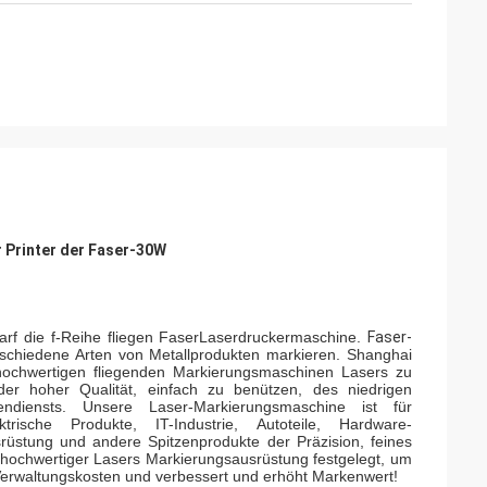
 Printer der Faser-30W
arf die f-Reihe fliegen FaserLaserdruckermaschine.
Faser-
schiedene Arten von Metallprodukten markieren. Shanghai
 hochwertigen fliegenden Markierungsmaschinen Lasers zu
er hoher Qualität, einfach zu benützen, des niedrigen
diensts. Unsere Laser-Markierungsmaschine ist für
ektrische Produkte, IT-Industrie, Autoteile, Hardware-
üstung und andere Spitzenprodukte der Präzision, feines
, hochwertiger Lasers Markierungsausrüstung festgelegt, um
 Verwaltungskosten und verbessert und erhöht Markenwert!