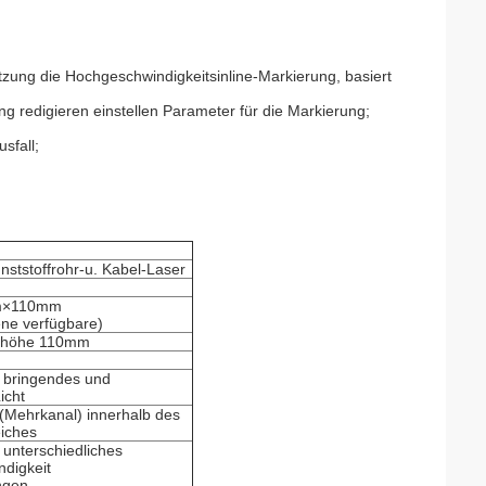
ung die Hochgeschwindigkeitsinline-Markierung, basiert
lung redigieren einstellen Parameter für die Markierung;
sfall;
ststoffrohr-u. Kabel-Laser
m×110mm
ne verfügbare)
nhöhe 110mm
n bringendes und
icht
 (Mehrkanal) innerhalb des
iches
unterschiedliches
ndigkeit
ngen