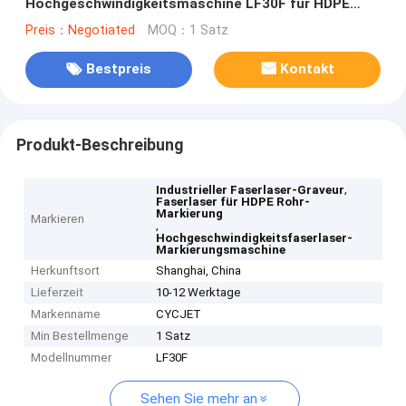
Hochgeschwindigkeitsmaschine LF30F für HDPE
Rohr-Markierung
Preis：Negotiated
MOQ：1 Satz
Bestpreis
Kontakt
Produkt-Beschreibung
,
Industrieller Faserlaser-Graveur
Faserlaser für HDPE Rohr-
Markierung
Markieren
,
Hochgeschwindigkeitsfaserlaser-
Markierungsmaschine
Herkunftsort
Shanghai, China
Lieferzeit
10-12 Werktage
Markenname
CYCJET
Min Bestellmenge
1 Satz
Modellnummer
LF30F
Sehen Sie mehr an