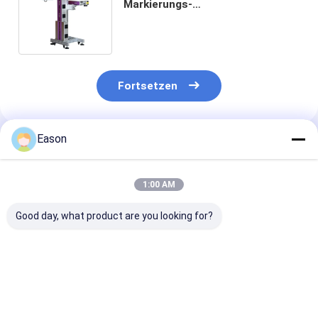
Markierungs-
Hochgeschwindigkeitsmaschine
LF30F für HDPE Rohr-Markierung
Fortsetzen
Eason
Empfohlene Produkte
1:00 AM
Good day, what product are you looking for?
Berührungsschirm
CYCJET 5W Fly UV
7000 mm/s Fly
intelligente
Laser
Codiermaschi
Lasermarkierungsausrüstung
Markierungsmaschine
Laser Drucker 