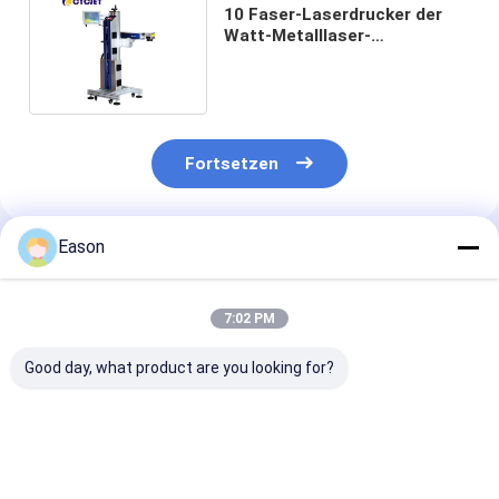
10 Faser-Laserdrucker der
Watt-Metalllaser-
Markierungs-Maschinen-
LF20F
Fortsetzen
Eason
Empfohlene Produkte
7:02 PM
Good day, what product are you looking for?
Berührungsschirm
CYCJET 5W Fly UV
7000 mm/s Fly
intelligente
Laser
Codiermaschi