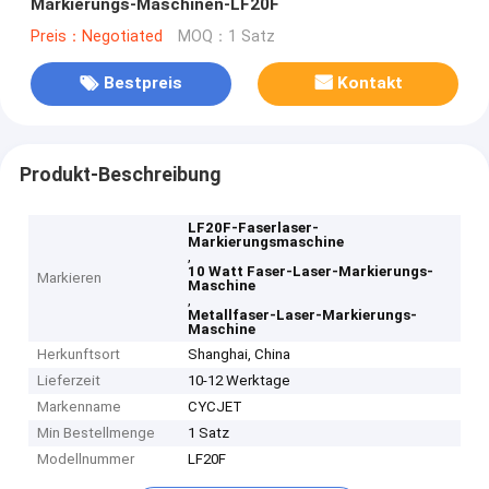
Markierungs-Maschinen-LF20F
Preis：Negotiated
MOQ：1 Satz
Bestpreis
Kontakt
Produkt-Beschreibung
LF20F-Faserlaser-
Markierungsmaschine
,
10 Watt Faser-Laser-Markierungs-
Markieren
Maschine
,
Metallfaser-Laser-Markierungs-
Maschine
Herkunftsort
Shanghai, China
Lieferzeit
10-12 Werktage
Markenname
CYCJET
Min Bestellmenge
1 Satz
Modellnummer
LF20F