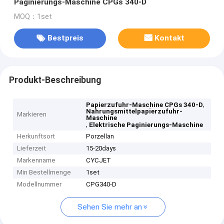
Paginierungs-Maschine CPGs 340-D
MOQ：1set
Bestpreis
Kontakt
Produkt-Beschreibung
,
Papierzufuhr-Maschine CPGs 340-D
Nahrungsmittelpapierzufuhr-
Markieren
Maschine
,
Elektrische Paginierungs-Maschine
Herkunftsort
Porzellan
Lieferzeit
15-20days
Markenname
CYCJET
Min Bestellmenge
1set
Modellnummer
CPG340-D
Sehen Sie mehr an