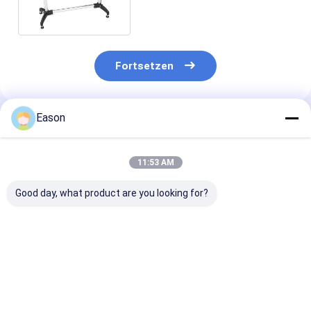
CPGs 340-D
Fortsetzen
Eason
Empfohlene Produkte
11:53 AM
Good day, what product are you looking for?
Paginierungs-
CPG 450-D kardiert
Reibung CPGs 
Maschinen-
Paginierungs-
die Blatt-
Papiertüte-Karten-
Maschinen-
Fütterungsma
Zufuhr-Maschinen-
Paginierungs-
der Ausrüstun
Selbstförderer-
Papierzufuhr-
AC220V pagini
Bestpreis
Bestpreis
Bestprei