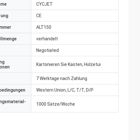
ame
CYCJET
erung
CE
ummer
ALT150
ellmenge
verhandelt
Negotiated
ng
Kartonieren Sie Kasten, Holzetui
ionen
7 Werktage nach Zahlung
bedingungen
Western Union, L/C, T/T, D/P
ngsmaterial-
1000 Sätze/Woche