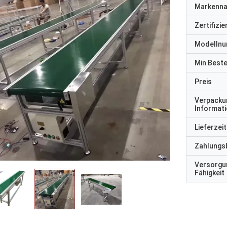
Markenn
Zertifizi
Modelln
Min Best
Preis
Verpacku
Informat
Lieferzeit
Zahlungs
Versorgu
Fähigkeit