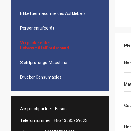
Etikettiermaschine des Aufklebers
Personenrufgerät
Verpacken- der
PR
LebensmittelFörderband
Sichtprüfungs-Maschine
Na
Drucker Consumables
Mat
Ges
Ansprechpartner :
Eason
Telefonnummer :
+86 13585969623
Her