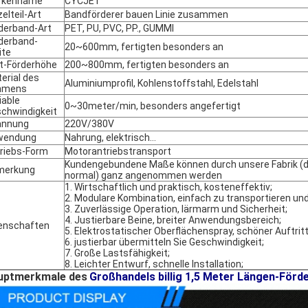
rkenname
CYCJET
zelteil-Art
Bandförderer bauen Linie zusammen
derband-Art
PET, PU, PVC, PP., GUMMI
derband-
20~600mm, fertigten besonders an
ite
t-Förderhöhe
200~800mm, fertigten besonders an
erial des
Aluminiumprofil, Kohlenstoffstahl, Edelstahl
hmens
iable
0~30meter/min, besonders angefertigt
chwindigkeit
annung
220V/380V
wendung
Nahrung, elektrisch…
riebs-Form
Motorantriebstransport
Kundengebundene Maße können durch unsere Fabrik (die
merkung
normal) ganz angenommen werden
1. Wirtschaftlich und praktisch, kosteneffektiv;
2. Modulare Kombination, einfach zu transportieren un
3. Zuverlässige Operation, lärmarm und Sicherheit;
4. Justierbare Beine, breiter Anwendungsbereich;
enschaften
5. Elektrostatischer Oberflächenspray, schöner Auftritt
6. justierbar übermitteln Sie Geschwindigkeit;
7. Große Lastsfähigkeit;
8. Leichter Entwurf, schnelle Installation;
uptmerkmale des
Großhandels billig 1,5 Meter Längen-Förd