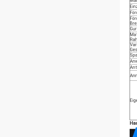
Ma
Ein
För
För
Bre
Gur
Mat
Ra
Var
Ges
Sp
An
Ant
An
Eig
Ha