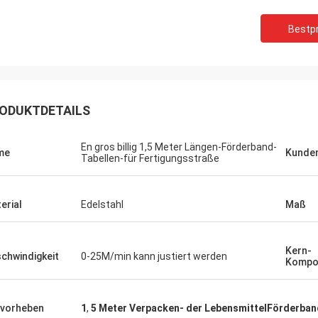
Bestpr
ODUKTDETAILS
En gros billig 1,5 Meter Längen-Förderband-
me
Kunden
Tabellen-für Fertigungsstraße
erial
Edelstahl
Maß
Kern-
chwindigkeit
0-25M/min kann justiert werden
Kompo
vorheben
1
,
5 Meter Verpacken- der LebensmittelFörderban