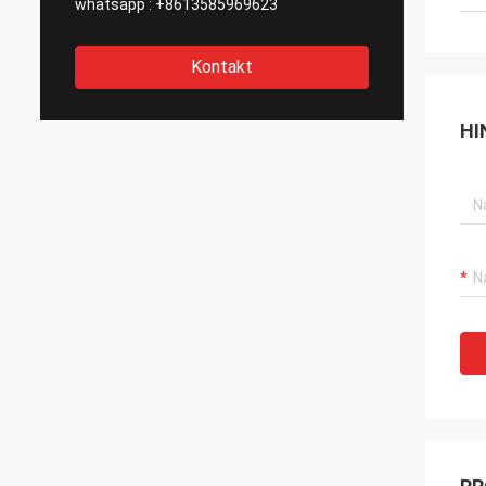
whatsapp :
+8613585969623
Kontakt
HI