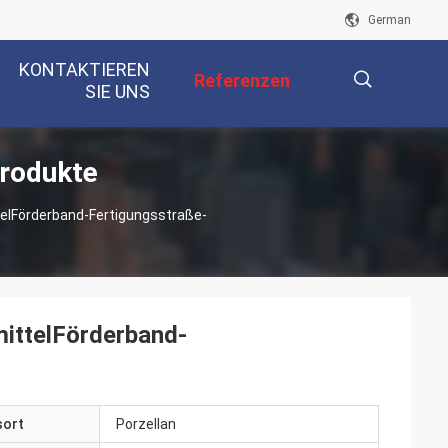
German
KONTAKTIEREN
Referenzen
SIE UNS
rodukte
描
elFörderband-Fertigungsstraße-
述
ittelFörderband-
sort
Porzellan