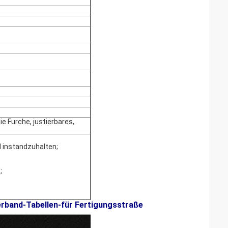
 Furche, justierbares,
d instandzuhalten;
;
erband-Tabellen-für Fertigungsstraße