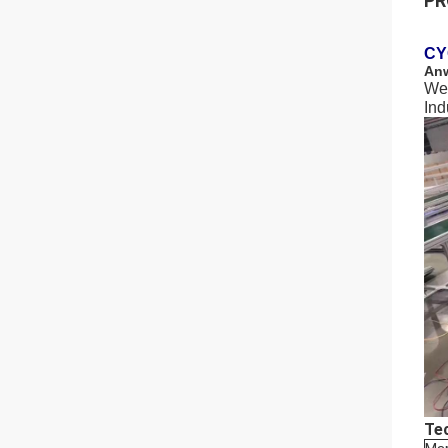
PR
CY
Anw
Wei
Ind
Te