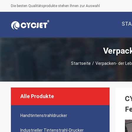
Die besten Qualitätsprodukte stehen Ihnen zur Auswahl
STA
Verpack
Startseite
/
Verpacken- der Le
Alle Produkte
CY
Fe
Handtintenstrahldrucker
Industrieller Tintenstrahl-Drucker