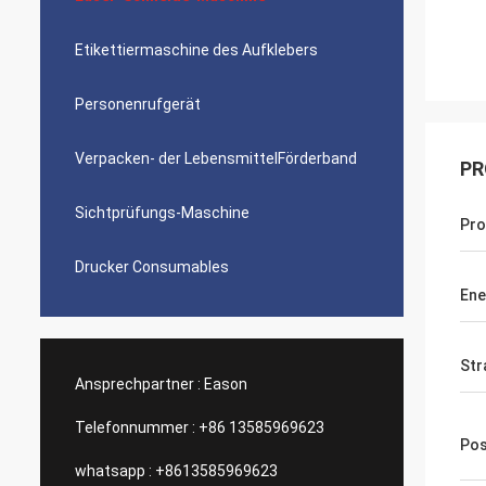
Etikettiermaschine des Aufklebers
Personenrufgerät
Verpacken- der LebensmittelFörderband
PR
Sichtprüfungs-Maschine
Pr
Drucker Consumables
Ene
Str
Ansprechpartner :
Eason
Telefonnummer :
+86 13585969623
Pos
whatsapp :
+8613585969623