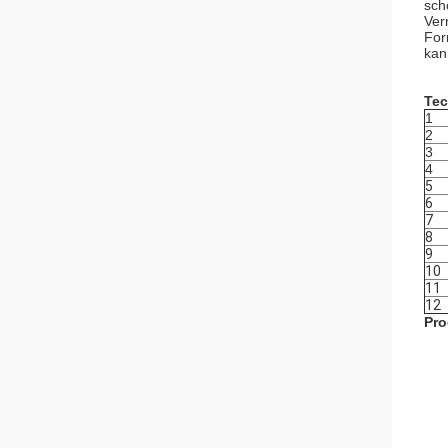
sch
Ver
For
kan
Tec
1
2
3
4
5
6
7
8
9
10
11
12
Pro