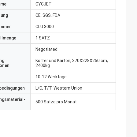
ame
CYCJET
erung
CE, SGS, FDA
ummer
CLU 3000
ellmenge
1 SATZ
Negotiated
ng
Koffer und Karton, 370X228X250 cm,
ionen
2400kg
10-12 Werktage
bedingungen
L/C, T/T, Western Union
ngsmaterial-
500 Sätze pro Monat