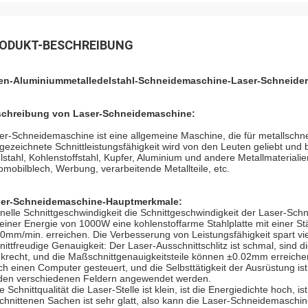
ODUKT-BESCHREIBUNG
en-Aluminiummetalledelstahl-Schneidemaschine-Laser-Schneider
chreibung von
Laser-Schneidemaschine
:
er-Schneidemaschine ist eine allgemeine Maschine, die für metallschne
gezeichnete Schnittleistungsfähigkeit wird von den Leuten geliebt und
lstahl, Kohlenstoffstahl, Kupfer, Aluminium und andere Metallmaterial
omobilblech, Werbung, verarbeitende Metallteile, etc.
er-Schneidemaschine-Hauptmerkmale:
nelle Schnittgeschwindigkeit die Schnittgeschwindigkeit der Laser-Schn
 einer Energie von 1000W eine kohlenstoffarme Stahlplatte mit einer S
0mm/min. erreichen. Die Verbesserung von Leistungsfähigkeit spart viel
nittfreudige Genauigkeit: Der Laser-Ausschnittschlitz ist schmal, sind d
krecht, und die Maßschnittgenauigkeitsteile können ±0.02mm erreich
ch einen Computer gesteuert, und die Selbsttätigkeit der Ausrüstung 
den verschiedenen Feldern angewendet werden.
e Schnittqualität die Laser-Stelle ist klein, ist die Energiedichte hoch, 
chnittenen Sachen ist sehr glatt, also kann die Laser-Schneidemaschin