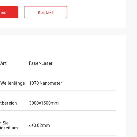
eis
Kontakt
-Art
Faser-Laser
-Wellenlänge
1070 Nanometer
tbereich
3000×1500mm
 Sie
≤±0.02mm
igkeit um