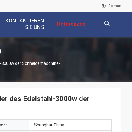
German
KONTAKTIEREN
Referenzen
SIE UNS
e
描
hl-3000w der Schneidemaschine-
述
der des Edelstahl-3000w der
sort
Shanghai, China