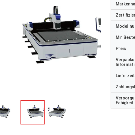
Markenn
Zertifizi
Modelln
Min Best
Preis
Verpacku
Informat
Lieferzeit
Zahlungs
Versorgu
Fähigkeit