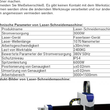
öner machen.
meiden Sie Meißelverschleiß. Es gibt keinen Kontakt mit dem Werkstüc
men werden ohne die ändernden Werkzeuge verarbeitet und nur änder
n angemessen vermieden werden.
hnische Parameter von Laser-Schneidemaschine:
Produktname
Laser-Schneidemaschi
Stromversorgung
3000W
Laser-Gerät
Faserlaser-Gerät
Laser-Wellenlänge
1070 Nanometer
Arbeitsgeschwindigkeit
≤30m/min
Last von Worktable
2400KG
Bewertete Parameter der Stromversorgung
380V 50Hz
Schutzniveau
IP54
Spitzenleistung
6000W
Positionierung von Genauigkeit
≤±0.02mm
Umsetzung von Genauigkeit
≤±0.02mm
Arbeitsbereich
3000×1500mm
dukt-Bilder von Laser-Schneidemaschine: