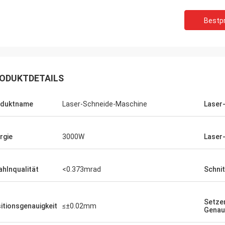
Bestpr
ODUKTDETAILS
oduktname
Laser-Schneide-Maschine
Laser
rgie
3000W
Laser
ahlnqualität
<0.373mrad
Schnit
Setzen
itionsgenauigkeit
≤±0.02mm
Genau