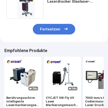
Laserdrucker Glaslaser-
Graviermaschine-200W Mopa
LMP200F
Fortsetzen
Empfohlene Produkte
Berührungsschirm
CYCJET 5W Fly UV
7000 mm/s Fly
intelligente
Laser
Codiermaschi
Lasermarkierungsausrüstung
Markierungsmaschine
Laser Drucker 