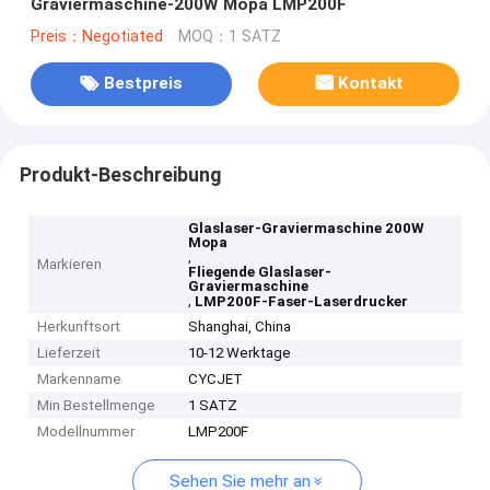
Graviermaschine-200W Mopa LMP200F
Preis：Negotiated
MOQ：1 SATZ
Bestpreis
Kontakt
Produkt-Beschreibung
Glaslaser-Graviermaschine 200W
Mopa
,
Markieren
Fliegende Glaslaser-
Graviermaschine
,
LMP200F-Faser-Laserdrucker
Herkunftsort
Shanghai, China
Lieferzeit
10-12 Werktage
Markenname
CYCJET
Min Bestellmenge
1 SATZ
Modellnummer
LMP200F
Sehen Sie mehr an