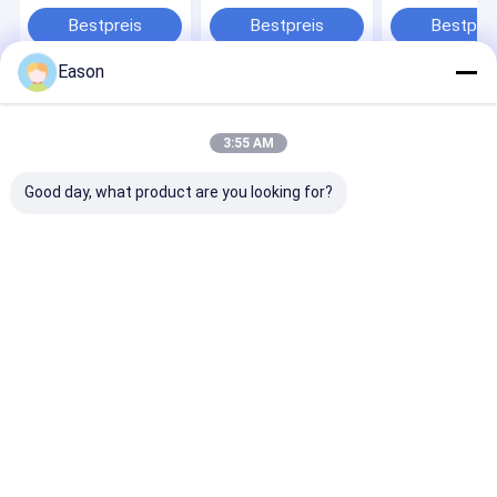
Laserdrucker mit
für farbenfrohe
den Druck auf
Förderband
HDPE Flaschenkappe
Bestpreis
Bestpreis
Bestprei
Eason
Startseite
Über uns
Kontakt
Desktop Site
Sitemap
Privacy Policy
3:55 AM
Qualität
Handtintenstrahldrucker
China Fabrik.Copyright © 2026
SHANGHAI YUCHANG INDUSTRIAL CO., LIMITED. All Rights
Good day, what product are you looking for?
Reserved.
Haus
Produkte
Über uns