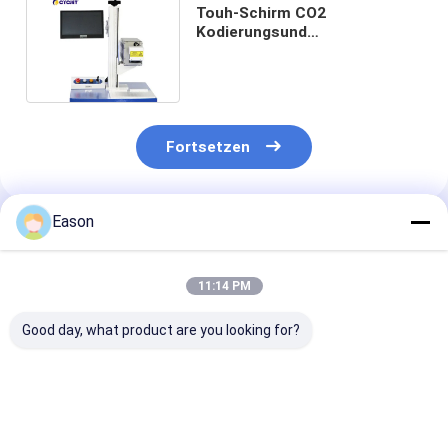
Touh-Schirm CO2
Kodierungsund
Markierungsmaschine für
Craftwork und Paket
Fortsetzen
Eason
Empfohlene Produkte
11:14 PM
Good day, what product are you looking for?
Kodierungsund
Portierbare
CYCJET 30W
Markierungsmaschine
Kodierungs-und
Handlaser-