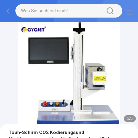
2
/
5
Touh-Schirm CO2 Kodierungsund