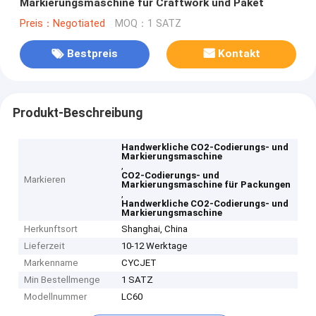
Markierungsmaschine für Craftwork und Paket
Preis：Negotiated
MOQ：1 SATZ
Bestpreis
Kontakt
Produkt-Beschreibung
Handwerkliche CO2-Codierungs- und
Markierungsmaschine
,
CO2-Codierungs- und
Markieren
Markierungsmaschine für Packungen
,
Handwerkliche CO2-Codierungs- und
Markierungsmaschine
Herkunftsort
Shanghai, China
Lieferzeit
10-12 Werktage
Markenname
CYCJET
Min Bestellmenge
1 SATZ
Modellnummer
LC60