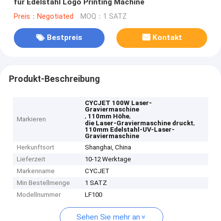
für Edelstahl Logo Printing Machine
Preis：Negotiated
MOQ：1 SATZ
Bestpreis
Kontakt
Produkt-Beschreibung
CYCJET 100W Laser-
Graviermaschine
,
,
110mm Höhe
Markieren
,
die Laser-Graviermaschine druckt
110mm Edelstahl-UV-Laser-
Graviermaschine
Herkunftsort
Shanghai, China
Lieferzeit
10-12 Werktage
Markenname
CYCJET
Min Bestellmenge
1 SATZ
Modellnummer
LF100
Sehen Sie mehr an