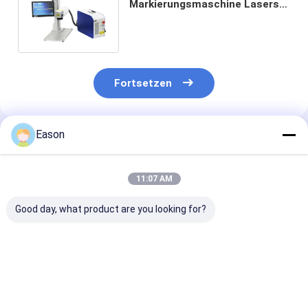
Markierungsmaschine Lasers
100W für Edelstahl Logo
Printing Machine
Fortsetzen
Eason
Empfohlene Produkte
11:07 AM
Good day, what product are you looking for?
Touh-Schirm CO2
Kodierungsund
Portierbare
Kodierungsund
Markierungsmaschine
Kodierungs-un
Markierungsmaschine
Tischplatten-
Markierungs-