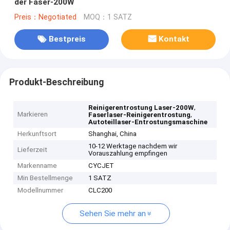
der Faser-200W
Preis：Negotiated
MOQ：1 SATZ
Bestpreis
Kontakt
Produkt-Beschreibung
,
Reinigerentrostung Laser-200W
Markieren
,
Faserlaser-Reinigerentrostung
Autoteillaser-Entrostungsmaschine
Herkunftsort
Shanghai, China
10-12 Werktage nachdem wir
Lieferzeit
Vorauszahlung empfingen
Markenname
CYCJET
Min Bestellmenge
1 SATZ
Modellnummer
CLC200
Sehen Sie mehr an