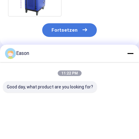
Autoteile der Faser-200W
Fortsetzen
Eason
Empfohlene Produkte
11:22 PM
Good day, what product are you looking for?
CYCJET 1000w
maschinen-
Mini-maschin
Faser-Laser-Rost-
Plastikspritzen-
Selbstfaser-L
Reinigungs-
Alaun-
Reiniger-Entr
Maschine
Metallrostentferner-
Lasers 50w
Laserreinigungsmaschinen-
Maschine Lasers
Reinigungs
Bestpreis
Bestpreis
Bestprei