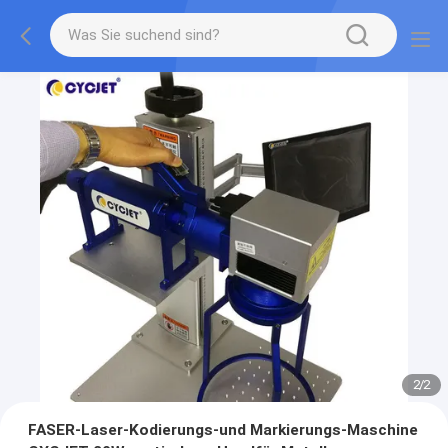
2
/
2
FASER-Laser-Kodierungs-und Markierungs-Maschine