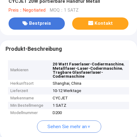
CYCJET 20W portierbare Handfür Metall
Preis：Negotiated
MOQ：1 SATZ
Bestpreis
Kontakt
Produkt-Beschreibung
,
20 Watt Faserlaser-Codiermaschine
,
Metallfaser-Laser-Codiermaschine
Markieren
Tragbare Glasfaserlaser-
Codiermaschine
Herkunftsort
Shanghai, China
Lieferzeit
10-12 Werktage
Markenname
CYCJET
Min Bestellmenge
1 SATZ
Modellnummer
D200
Sehen Sie mehr an