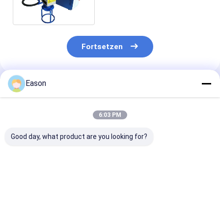
Handfür Metall
Fortsetzen
Eason
Empfohlene Produkte
6:03 PM
Good day, what product are you looking for?
Touh-Schirm CO2
Kodierungsund
Portierbare
Kodierungsund
Markierungsmaschine
Kodierungs-un
Markierungsmaschine
Tischplatten-
Markierungs-
für Craftwork und
CYCJET 30W Lasers
Maschine 50W 
Paket
für elektronische
Metallfaser-
Bestpreis
Bestpreis
Bestprei