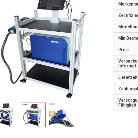
Markenn
Zertifizi
Modelln
Min Best
Preis
Verpacku
Informat
Lieferzeit
Zahlungs
Versorgu
Fähigkeit