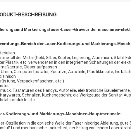
ODUKT-BESCHREIBUNG
ierungsund Markierungsfaser-Laser-Graveur der maschinen-elek
wendungs-Bereich
der
Laser-Kodierungs-und Markierungs-Masch
erialien:
htmetall der Metall(Gold, Silber, Kupfer, Legierung, Aluminium, Stahl, E
ter Plastik, etc. verwendeten in den integrierten Schaltungen der el
nmeßgeräte, Gläser aufpassen
 Uhren, Computertastatur, Zusätze, Autoteile, Plastikknöpfe, Installa
izinisch
rüstung, Verpackenflaschen, etc.)
strie:
muck, Tastaturen des Handys, Autoteile, elektronische Bauelemente,
itarywares, Schnallen, Küchengeschirr, die Werkzeuge der Sanitär-Auss
lstahlprodukte etc.
er-Kodierungs-und Markierungs-Maschinen-
Hauptmerkmale:
er-Oszillation in die optische Welle der Faser, niedrige Ableitung, gut
influßt und mechanische Lockerheit, der Ertrag von einem Laserstrahl i