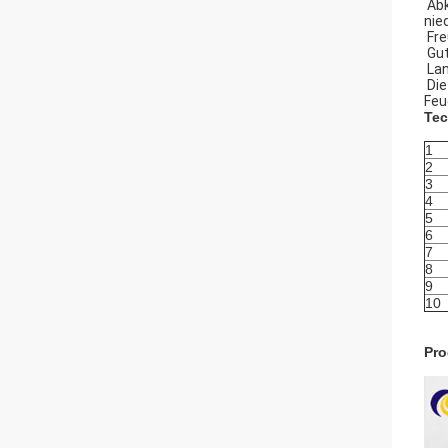
Abk
nie
Fre
Gut
Lan
Die
Feu
Tec
1
2
3
4
5
6
7
8
9
10
Pro