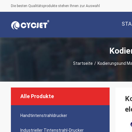
Die besten Qualitätsprodukte stehen Ihnen zur Auswahl
STA
Kodie
Startseite
/
Kodierungsund M
Alle Produkte
Ko
e
Handtintenstrahldrucker
Industrieller Tintenstrahl-Drucker