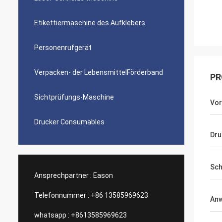
Etikettiermaschine des Aufklebers
Personenrufgerät
Verpacken- der LebensmittelFörderband
PR
Sichtprüfungs-Maschine
Vor
Drucker Consumables
Dru
Sch
Ansprechpartner :
Eason
Telefonnummer :
+86 13585969623
An
whatsapp :
+8613585969623