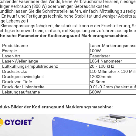
ühlender Faserlaser des Winds, keine Verbrauchsmaterialien, niedri
driger Verbrauch (800 W) oder weniger, Gebrauchskosten.
undlich lassen Sie die Schnittstelle laufen, einfach, Mitteilung zu redi
 Entwurf und Fertigungstechnik, hohe Stabilität und weniger Arbeitsau
ge Lebenszeit
 Klimaanpassungsfähigkeit, die stark ist, kann in der Erschütterung, 
chtigkeitsumwelt sein, einfach, mit Koppelung einzuführen aus optisch
hnische Parameter der Kodierungsund Markierungsmaschine:
Produktname
Laser-Markierungsmasc
Energie
100W
Laser-Art
Faserlaser
Laser-Wellenlänge
1064 Nanometer
Luftkühlungs-Impulsfrequenz
20 - 100 kHz
Druckstrecke
110 Millimeter x 110 Mil
Druckgeschwindigkeit
12000mm/s
Druck von Tiefe
≤0.3mm
Druck der Linienbreite
0.01-0.2mm (basiert auf
Leistungsaufnahme
600W
dukt-Bilder der Kodierungsund Markierungsmaschine: