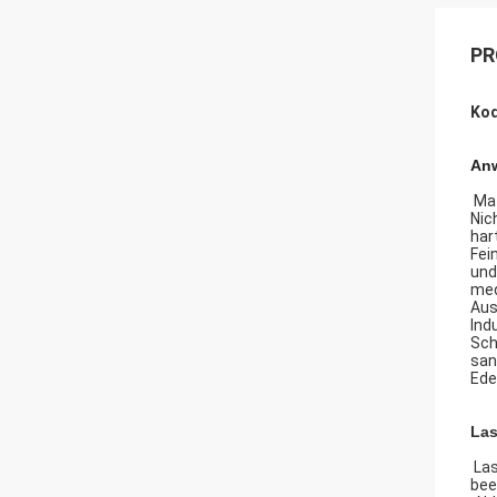
PR
Kod
An
Mat
Nic
har
Fei
und
med
Aus
Indu
Sch
san
Ede
Las
Las
bee