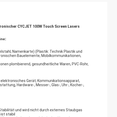
tronischer CYCJET 100W Touch Screen Lasers
ine
:
delstahl, Namenkarte) (Plastik: Technik Plastik und
ektronischen Bauelemente, Mobilkommunikationen,
tionen plombierend, gesundheitliche Waren, PVC-Rohr,
 elektronisches Gerät, Kommunikationsapparat,
tattung, Hardware-, Messer-, Glas-, Uhr-, Kocher-,
e Stabilität und wird nicht durch externes Staubgas
st stabil