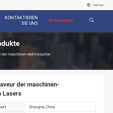
German
KONTAKTIEREN
Referenzen
SIE UNS
odukte
描
 der maschinen-elektronischer
述
aveur der maschinen-
n Lasers
sort
Shanghai, China