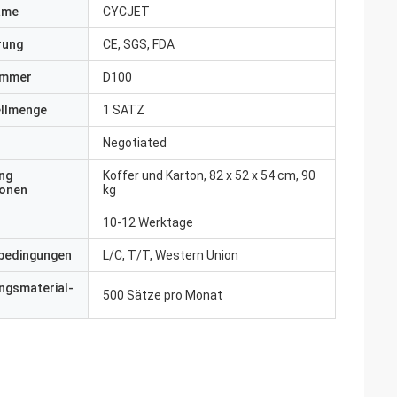
ame
CYCJET
erung
CE, SGS, FDA
ummer
D100
ellmenge
1 SATZ
Negotiated
ng
Koffer und Karton, 82 x 52 x 54 cm, 90
ionen
kg
10-12 Werktage
bedingungen
L/C, T/T, Western Union
ngsmaterial-
500 Sätze pro Monat