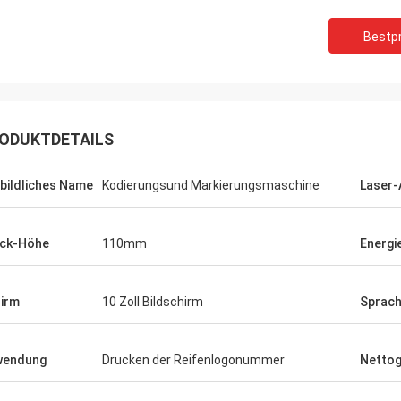
Bestpr
ODUKTDETAILS
bildliches Name
Kodierungsund Markierungsmaschine
Laser-
ck-Höhe
110mm
Energi
irm
10 Zoll Bildschirm
Sprac
wendung
Drucken der Reifenlogonummer
Nettog