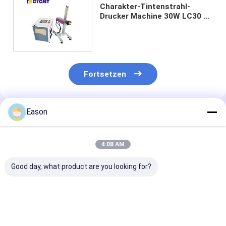
Charakter-Tintenstrahl-
Drucker Machine 30W LC30 F-
W Industrial Laser Large
Fortsetzen
Eason
Empfohlene Produkte
4:08 AM
Good day, what product are you looking for?
Berührungsschirm
CYCJET 5W Fly UV
7000 mm/s Fly
intelligente
Laser
Codiermaschi