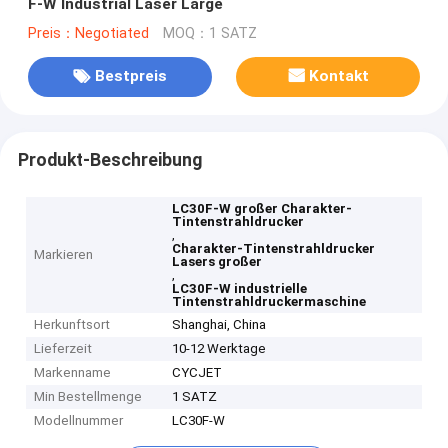
F-W Industrial Laser Large
Preis：Negotiated
MOQ：1 SATZ
Bestpreis
Kontakt
Produkt-Beschreibung
LC30F-W großer Charakter-
Tintenstrahldrucker
,
Charakter-Tintenstrahldrucker
Markieren
Lasers großer
,
LC30F-W industrielle
Tintenstrahldruckermaschine
Herkunftsort
Shanghai, China
Lieferzeit
10-12 Werktage
Markenname
CYCJET
Min Bestellmenge
1 SATZ
Modellnummer
LC30F-W