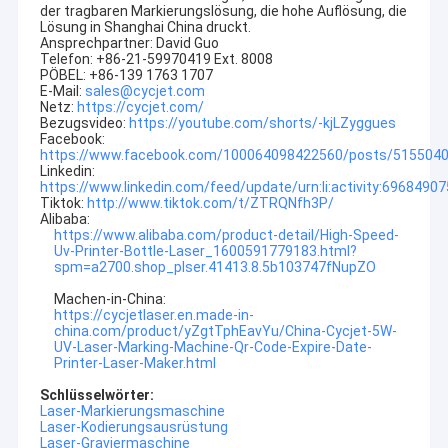
der tragbaren Markierungslösung, die hohe Auflösung, die
Lösung in Shanghai China druckt.
Ansprechpartner: David Guo
Telefon: +86-21-59970419 Ext. 8008
PÖBEL: +86-139 1763 1707
E-Mail:
sales@cycjet.com
Netz:
https://cycjet.com/
Bezugsvideo:
https://youtube.com/shorts/-kjLZyggues
Facebook:
https://www.facebook.com/100064098422560/posts/515504
Linkedin:
https://www.linkedin.com/feed/update/urn:li:activity:696849
Tiktok:
http://www.tiktok.com/t/ZTRQNfh3P/
Alibaba:
https://www.alibaba.com/product-detail/High-Speed-
Uv-Printer-Bottle-Laser_1600591779183.html?
spm=a2700.shop_plser.41413.8.5b103747fNupZO
Machen-in-China:
https://cycjetlaser.en.made-in-
china.com/product/yZgtTphEavYu/China-Cycjet-5W-
Haus
UV-Laser-Marking-Machine-Qr-Code-Expire-Date-
Printer-Laser-Maker.html
Produkte
Schlüsselwörter:
Laser-Markierungsmaschine
Über uns
Laser-Kodierungsausrüstung
Laser-Graviermaschine